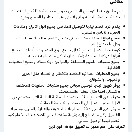
المقاضي
يقوم تطبيق نينجا لتوصيل المقاضي بعرض مجموعة هائلة من المنتجات
المختلفة الخاصة بالبقاله والتى لا غنى عنها ويحتاجها الجميع وهي:
يقدم كود خصم نينجا لتوصيل المقاضي جميع انواع الالبان ومنتجات
الجبن، والزبادى والبيض.
جميع انواع الخبز المختلفة والتي تشمل “الخبز – الكعك – اللفائف”
وكل ما تحتاج إليه.
كود نينجا توصيل مجاني فعال جميع انواع الخضروات بأكملها، وجميع
أنواع الفواكه المختلفة بامكانك ايجاد كل ما تحتاجه بداخله.
جميع منتجات اللحوم المختلفة، والدواجن ، والأسماك وجميع المعلبات
الغذائية.
جميع المعلبات الغذائية الخاصة بالافطار او العشاء مثل المربى
والحبوب، والشوفان.
يوفر كوبون نينجا توصيل مجاني جميع منتجات الحلويات المختلفة
والتسالي ايضا مثل الفشار والبسكويت.
متوفر لدى التطبيق كافة المنتجات الغذائية النباتية التي تستخدم من
قبل البعض وتدخل في العديد من الانظمة الغذائية.
متوفر لدى المتجر كافة مستلزمات التنظيف والعناية بالمنزل، ومنتجات
الغسيل وكل ما تحتاج إليه بقيمة مخفضة حتي 30% عند استخدام كود
خصم نينجا توصيل مجاني.
تعرف على اهم مميزات تطبيق ninja اون لاين