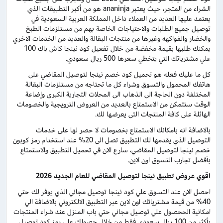
الشراء من المتجر، حيث يعتبر ananinja هو من أكبر التطبيقات الذي
يعتمد عليها العديد من العملاء داخل المملكة العربية السعودية في
توصيل جميع الطلبات والاحتياجات الخاصة بهم من مستلزمات الطبخ
والخضار والفواكهه وغيرها من منتجات البقالة والعديد من الخدمات الاخري
يمكنك طلبها بقيمة مخفضة من خلال تفعيل كود نينجا كاش باك 100
علي مشترياتك التي يتخطي سعرها 500 ريال سعودي.
كل ما عليك فعله هو تحميل كود خصم نينجا لتوصيل المقاضي على
هاتفك المحمول والتسوق وشراء كل ما تحتاجه من مستلزمات البقالة
المختلفة دون الحاجة الى الذهاب الى المحلات التجارية الكبرى وإضاعة
الوقت ستتمكن من الاستمتاع بالعديد من العروض الترويجية والخصومات
الهائلة على كافة المنتجات التى يعرضها لك.
بالاضافة انه بامكانك الاستمتاع بخصومات لا حصر لها على خدمات
التوصيل الذي يقدمها لك التطبيق تصل الى 20% عند استخدام رمز كوبون
خصم نينجا لتوصيل المقاضي، سارع الان في تحميل التطبيق والاستمتاع
بأفضل تجارب التسوق اون لاين.
اقوي عروض تطبيق نينجا لتوصيل المقاضي للعام الجديد 2026
احصل الان عند التسوق علي كود نينجا توصيل مجاني الذي يوفر لك حتي
40% من قيمة مشترياتك اون لاين عبر التطبيق الالكتروني بالاضافة الي
امكانية الححصول علي توصيل مجاني حتي باب المنزل عند شراء المنتجات
بأكثر من 100 ريال سعودي فقط من خلال حصولك علي رمز كود توصيل