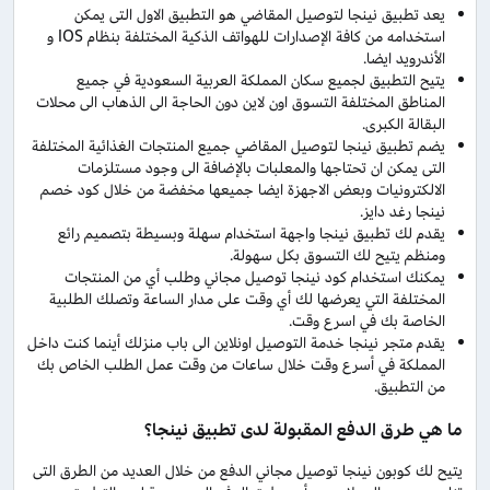
يعد تطبيق نينجا لتوصيل المقاضي هو التطبيق الاول التى يمكن
استخدامه من كافة الإصدارات للهواتف الذكية المختلفة بنظام IOS و
الأندرويد ايضا.
يتيح التطبيق لجميع سكان المملكة العربية السعودية في جميع
المناطق المختلفة التسوق اون لاين دون الحاجة الى الذهاب الى محلات
البقالة الكبرى.
يضم تطبيق نينجا لتوصيل المقاضي جميع المنتجات الغذائية المختلفة
التى يمكن ان تحتاجها والمعلبات بالإضافة الى وجود مستلزمات
الالكترونيات وبعض الاجهزة ايضا جميعها مخفضة من خلال كود خصم
نينجا رغد دايز.
يقدم لك تطبيق نينجا واجهة استخدام سهلة وبسيطة بتصميم رائع
ومنظم يتيح لك التسوق بكل سهولة.
يمكنك استخدام كود نينجا توصيل مجاني وطلب أي من المنتجات
المختلفة التي يعرضها لك أي وقت على مدار الساعة وتصلك الطلبية
الخاصة بك في اسرع وقت.
يقدم متجر نينجا خدمة التوصيل اونلاين الى باب منزلك أينما كنت داخل
المملكة في أسرع وقت خلال ساعات من وقت عمل الطلب الخاص بك
من التطبيق.
ما هي طرق الدفع المقبولة لدى تطبيق نينجا؟
يتيح لك كوبون نينجا توصيل مجاني الدفع من خلال العديد من الطرق التى