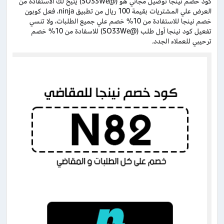
كود خصم نينجا توصيل مجاني هو (@SO33We) يتيح لك الاستفادة من
العرض علي المشتريات بقيمة 100 ريال من تطبيق ninja، فعل كوبون
خصم نينجا للاستفادة من 10% خصم علي جميع الطلبات، ولا تنسي
تفعيل كود نينجا أول طلب (@SO33We) للاسفادة من 10% خصم
ترحيبي للعملاء الجدد.