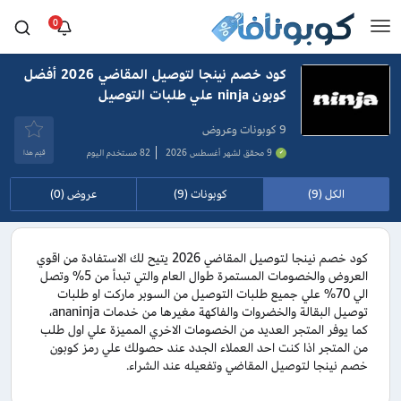
0
كود خصم نينجا لتوصيل المقاضي 2026 أفضل
كوبون ninja علي طلبات التوصيل
9 كوبونات وعروض
9 محقق لشهر أغسطس 2026
82 مستخدم اليوم
قيَم هذا
الكل (9)
كوبونات (9)
عروض (0)
كود خصم نينجا لتوصيل المقاضي 2026 يتيح لك الاستفادة من اقوي
العروض والخصومات المستمرة طوال العام والتي تبدأ من 5% وتصل
الي 70% علي جميع طلبات التوصيل من السوبر ماركت او طلبات
توصيل البقالة والخضروات والفاكهة مغيرها من خدمات ananinja،
كما يوفر المتجر العديد من الخصومات الاخري المميزة علي اول طلب
من المتجر اذا كنت احد العملاء الجدد عند حصولك علي رمز كوبون
خصم نينجا لتوصيل المقاضي وتفعيله عند الشراء.