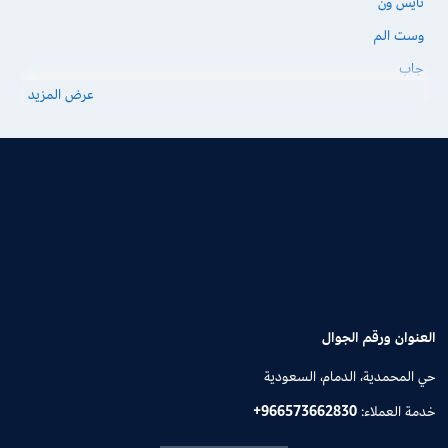
نايس ون
وست الم
جاب
عرض المزيد
العنوان ورقم الجوال
حي المحمدية، الدمام، السعودية
خدمة العملاء:
+966573662830