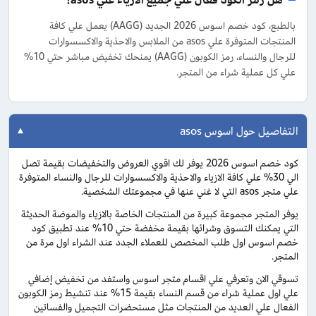
هل رمز الكود فعال علي جميع الازياء علي asos؟
بالطبع، كود خصم اسوس 2026 الجديد (AAGG) يعمل علي كافة
المنتجات المتوفرة علي asos من الملابس والاحذية والاكسسوارات
للرجال والنساء، رمز الكوبون (AAGG) يمنحك تخفيض مباشر حتي 10%
علي كل عملية شراء من المتجر.
التفاصيل حول اسوس asos
كود خصم اسوس 2026 يوفر لك اقوي العروض والتخفيضات بقيمة تصل
الي 30% علي كافة الازياء والاحذية والاكسسوارات للرجال والنساء المتوفرة
علي متجر asos التي لا غني عنها في مجموعتك الشخصية.
يوفر المتجر مجموعة كبيرة من المنتجات الخاصة بالازياء والموضة الحديثة
التي يمكنك التسوق وشرائها بقيمة مخفضة حتي 10% عند تطبيق كود
خصم اسوس اول طلب المخصص للعملاء الجدد عند الشراء اول مرة من
المتجر.
تسوقي الان وتعرفي علي اقسام متجر اسوس واستفد من تخفيض إضافي
علي اول عملية شراء من قسم النساء بقيمة 15% عند تنشيط رمز الكوبون
الفعال علي العديد من المنتجات مثل مستحضرات التجميل والفساتين