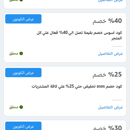
%40
خصم
عرض الكوبون
كود اسوس خصم بقيمة تصل الي 40% فعال علي كل
المتجر
محقق
%25
خصم
عرض الكوبون
كود خصم asos تخفيض حتي 25% علي كافة المشتريات
محقق
%30
خصم
عرض الكوبون