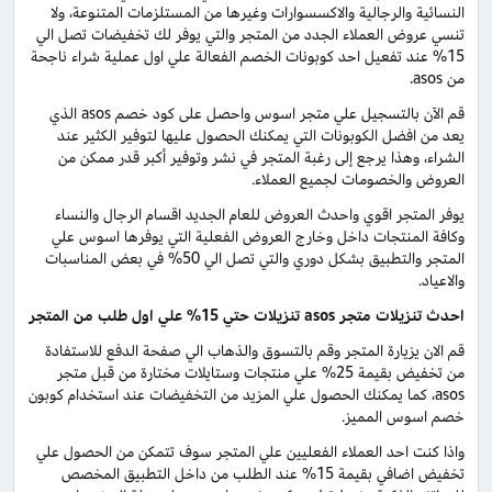
النسائية والرجالية والاكسسوارات وغيرها من المستلزمات المتنوعة، ولا
تنسي عروض العملاء الجدد من المتجر والتي يوفر لك تخفيضات تصل الي
15% عند تفعيل احد كوبونات الخصم الفعالة علي اول عملية شراء ناجحة
من asos.
قم الآن بالتسجيل علي متجر اسوس واحصل على كود خصم asos الذي
يعد من افضل الكوبونات التي يمكنك الحصول عليها لتوفير الكثير عند
الشراء، وهذا يرجع إلى رغبة المتجر في نشر وتوفير أكبر قدر ممكن من
العروض والخصومات لجميع العملاء.
يوفر المتجر اقوي واحدث العروض للعام الجديد اقسام الرجال والنساء
وكافة المنتجات داخل وخارج العروض الفعلية التي يوفرها اسوس علي
المتجر والتطبيق بشكل دوري والتي تصل الي 50% في بعض المناسبات
والاعياد.
احدث تنزيلات متجر asos تنزيلات حتي 15% علي اول طلب من المتجر
قم الان يزيارة المتجر وقم بالتسوق والذهاب الي صفحة الدفع للاستفادة
من تخفيض بقيمة 25% علي منتجات وستايلات مختارة من قبل متجر
asos، كما يمكنك الحصول علي المزيد من التخفيضات عند استخدام كوبون
خصم اسوس المميز.
واذا كنت احد العملاء الفعليين علي المتجر سوف تتمكن من الحصول علي
تخفيض اضافي بقيمة 15% عند الطلب من داخل التطبيق المخصص