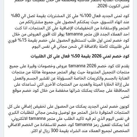
تمنى الكويت 2026.
كود تمنى الجديد فعال 100% علي كل المشتريات بقيمة تصل الي 80%
عند انهاء التسوق، حيث يمكنكم الحصول علي جميع مشترياتكم من
المتجر والإستفادة من التخفيضات الإضافية علي كل المنتجات، اذا كنت
احد العملاء الجدد فإن متجر tamanna يوفر لك اقوي العروض من خلال
كود خصم تمني اول طلب لتستطيع الحصول علي خصم بقيمة 15% فوري
علي طلبيتك كاملة بالاضافة الي شحن مجاني في نفس اليوم.
كود خصم تمني 2026 بقيمة 50% فعال علي كل الطلبيات
يقدم لك كود خصم tamanna 2026 عروض وخصومات وفيرة على جميع
منتجات التجميل المتنوعة حيث يوفر المتجر مجموعة هائلة من منتجات
العناية بالجسم والكريمات الخاصة المسؤولة عن تقشير الجسم والعمل
على إزالة الخلايا الميتة والعديد من المنتجات الأخرى التي تساعدك على
المحافظة على جمالك يمكنك شرائها مخفضة من خلال كود خصم موقع
تمنى.
كوبون خصم تمني الجديد يمكنك من الحصول على تخفيض إضافي على كل
المنتجات المتوفرة داخل المتجر مع توصيل وشحن مجاني للطلبات الكبري
في نفس اليوم الذي تم فيه تاكيد الطلب علي متجر tamanna الالكتروني،
كما يمكنك تفعيل رمز tamanna كود خصم للاستفادة من الخصم الاضافي
المخصص لجميع العملاء عند الشراء بقيمة 300 ريال او اكثر.