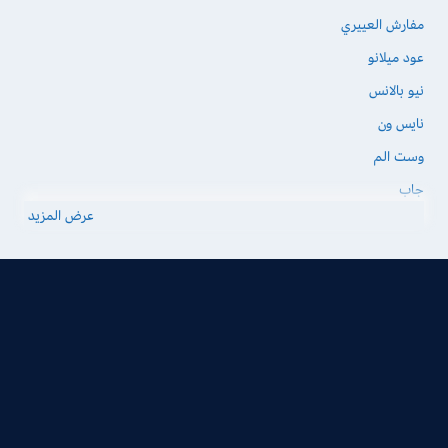
مفارش العييري
عود ميلانو
نيو بالانس
نايس ون
وست الم
جاب
عرض المزيد