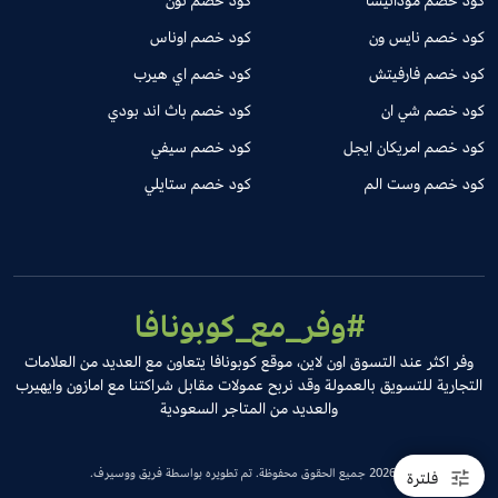
كود خصم مودانيسا
كود خصم نون
كود خصم نايس ون
كود خصم اوناس
كود خصم فارفيتش
كود خصم اي هيرب
كود خصم شي ان
كود خصم باث اند بودي
كود خصم امريكان ايجل
كود خصم سيفي
كود خصم وست الم
كود خصم ستايلي
#وفر_مع_كوبونافا
وفر اكثر عند التسوق اون لاين، موقع كوبونافا يتعاون مع العديد من العلامات
التجارية للتسويق بالعمولة وقد نربح عمولات مقابل شراكتنا مع امازون وايهيرب
والعديد من المتاجر السعودية
© 2026 جميع الحقوق محفوظة. تم تطويره بواسطة فريق ووسيرف.
فلترة