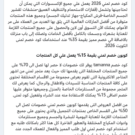
كود خصم تمني 2026 يعمل علي جميع الإكسسوارات التي يمكن أن
تحتاجينها وتشمل (قفازات الاستحمام والتنظيف العميق-منشفات تقشير
الجسم الخاصة-فرش المكياج-جهاز تدليك الجسم) وجميع هذه المنتجات
متوفرة من أفضل الماركات العالمية التي يثق بها العديد من العملاء على مر
الأعوام، يمكنك الآن التسوق أون لاين والحصول على جميع المنتجات اللازمة
للعناية بشعرك وجسمك بالكامل بأفضل الخامات وتصلك إلى باب منزلك
بالاضافة الي خصم مميز بقيمة 35% عند استخدامك كود خصم تمنى
الكويت 2026.
كوبون خصم تمني بقيمة 15% يعمل علي كل المنتجات
كود خصم tamanna يوفر لك خصومات لا حصر لها تصل الى 70% على
جميع المنتجات المختلفة التى يقدمها لك حيث يعد متجر تمني من اشهر
المتاجر الالكترونية التى تقوم بعرض مجموعة من الاقسام المختلفة تحتوى
على كافة المنتجات المناسبة للسيدات والاطفال والرجال، كما يعرض لك
المتجر مجموعة من المستلزمات الخاصة بالمنزل وجميعها متوفر عليها
خصم اضافى 15% يمكنك الاستفادة منه عند الشراء وتفعيل كود تمنى.
من افضل العروض التى يقدمها كوبون خصم تمني خصومات تصل الى
50% على القسم الخاص بمنتجات التجميل والذي يحتوى على جميع
المنتجات اللازمة للعناية اليومية للبشرة والجسم وجميع مستلزمات
وادوات المكياج المختلفة والعطور الفاخرة كل هذا اكثر بامكانك طلبه مع
استخدام كود خصم تمني اول طلب المميز والفعال للعملاء الجدد عند
القيام بأول عملية شراء من المتجر.