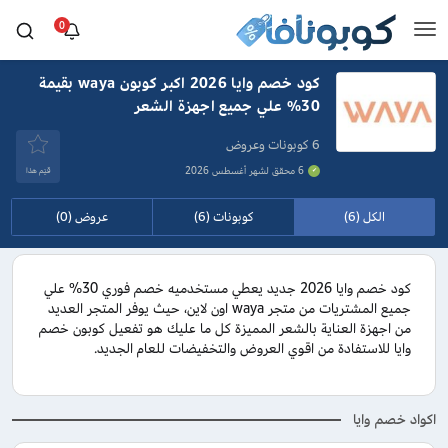
0
كود خصم وايا 2026 اكبر كوبون waya بقيمة
30% علي جميع اجهزة الشعر
6 كوبونات وعروض
6 محقق لشهر أغسطس 2026
قيَم هذا
الكل (6)
كوبونات (6)
عروض (0)
كود خصم وايا 2026 جديد يعطي مستخدميه خصم فوري 30% علي
جميع المشتريات من متجر waya اون لاين، حيث يوفر المتجر العديد
من اجهزة العناية بالشعر المميزة كل ما عليك هو تفعيل كوبون خصم
وايا للاستفادة من اقوي العروض والتخفيضات للعام الجديد.
اكواد خصم وايا