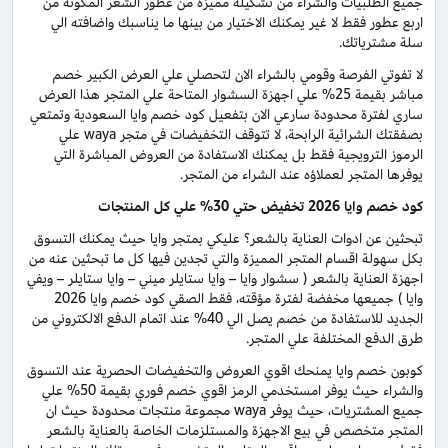
جميع الطلبيات والشراء من تشكيلة مميزة من عطور الشعر المكونة من
اربع عطور فقط لا غير يمكنك الاختيار من بينها ما يناسبك واضافته الي
سلة مشترياتك.
لا تفوتي الفرصة وقومي بالشراء الان لتحصلي علي العرض الكبير خصم
مباشر بقيمة 25% علي اجهزة السشوار المتاحة علي المتجر هذا العرض
ساري لفترة محدودة سارعي الان بتفعيل كود خصم وايا السعودية وتمتعي
بصفقتك الشرائية الرابحة، لا تتوقف التخفيضات في متجر waya علي
الرموز الترويجية فقط بل يمكنك الاستفادة من العروض المباشرة التي
يوفرها المتجر لعملاؤه عند الشراء من المتجر.
كود خصم وايا 2026 تخفيض حتي 30% علي كل المنتجات
تبحثين عن ادوات العناية بالشعر؟ عليكي بمتجر وايا حيث يمكنك التسوق
بكل سهولة اقسام المتجر المميزة والتي تجدين فيها كل ما تبحثين عنه من
اجهزة العناية بالشعر ( سشوار وايا – وايا ستايلر ميني – وايا ستايلر – ويفي
وايا ) جميعها مخفضة لفترة مؤقته، فقط الصقي كود خصم وايا 2026
الجديد للاستفادة من خصم يصل الي 40% عند اتمام الدفع الالكتروني من
طرق الدفع المختلفة علي المتجر.
كوبون خصم وايا يمنحك اقوي العروض والتخفيضات الحصرية عند التسوق
والشراء حيث يوفر امستخدمي الرمز اقوي خصم فوري بقيمة 50% علي
جميع المشتريات، حيث يوفر waya مجموعة منتجات محدودة حيث ان
المتجر متخصص في بيع الاجهزة والمستلزمات الخاصة بالعناية بالشعر