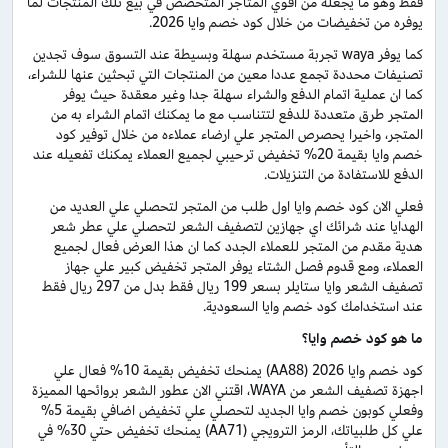
فقط وهو ما يجعله من اقوي المتاجر المتخصص في بيع تلك المنتجات لما
يوفره من تخفيضات من خلال كود خصم وايا 2026.
كما يوفر waya تجربة مستخدم سهلة وبسيطة عند التسوق سوف تجدين
تصنيفات محددة تجمع عددا معين من المنتجات التي تبحثين عنها للشراء،
كما ان عملية اتمام الدفع والشراء سهلة جدا وغير معقدة حيث يوفر
المتجر طرق متعددة للدفع لتتناسب مع ما يمكنك اتمام الشراء به من
المتجر، واخيرا يحصرص المتجر علي ارضاء عملاءه من خلال توفير كود
خصم وايا بقيمة 20% تخفيض ترحيبي لجميع العملاء يمكنك تفعيله عند
الدفع للاستفادة من التنزيلات.
فعلي الان كود خصم وايا اول طلب من المتجر لتحصلي علي العديد من
الهدايا عند شرائك اي جهازين لتصفيف الشعر لتحصلي علي عطر شعر
هدية مقدم من المتجر للعملاء الجدد كما ان هذا العرض فعال لجميع
العملاء، ومع قدوم فصل الشتاء يوفر المتجر تخفيض كبير علي جهاز
تصفيف الشعر وايا ستايلر بسعر 199 ريال فقط بدل من 297 ريال فقط
عند استخدامك كود خصم وايا السعودية.
ما هو كود خصم وايا؟
كود خصم وايا 2026 (AA88) يمنحك تخفيض بقيمة 10% فعال علي
اجهزة تصفيف الشعر من WAYA، اقتني الان عطور الشعر بروائحها المميزة
وفعلي كوبون خصم وايا الجديد لتحصلي علي تخفيض اضافي بقيمة 5%
علي كل طلبياتك، الرمز الترويجي (AA71) يمنحك تخفيض حتي 30% في