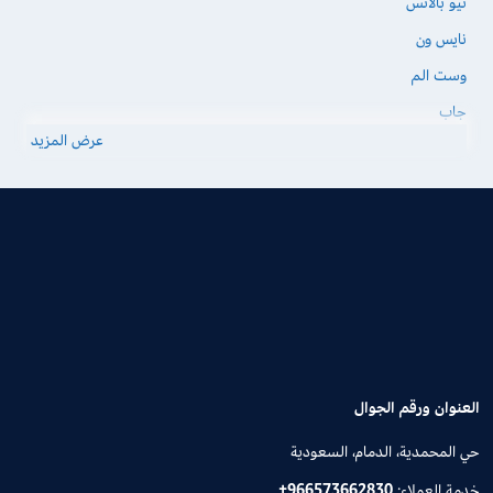
نيو بالانس
نايس ون
وست الم
جاب
عرض المزيد
العنوان ورقم الجوال
حي المحمدية، الدمام، السعودية
خدمة العملاء:
+966573662830