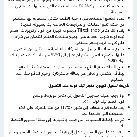
،حيث يمكنك عرض كافة الأقسام المنتجات التى يعرضها لك بمنتهى
السهولة.
يقدم لجميع المستخدمين واجهة الطلب بشكل بسيط ورائع، تستطيع
من خلاله تتبع الطلبات، والمرتجعات الخاصة بك بسهولة شديدة.
يقدم لك متجر Tiktok shop مجموعة كبيرة من اكواد وكوبونات خصم
تيك توك شوب الفعالة على جميع منتجات المتجر لتتمكن من شراء
على كل ما تريد بسعر مخفض.
جميع منتجات التجميل من الماركات العالمية ستتمكنى من الحصول
عليها بخصم تنافسي يمكن ان يصل الى 50% من خلال كود خصم تيك
توك 80%.
يتيح لك التطبيق الدفع بالعديد من الخيارات المختلفة مثل الدفع
ببطاقة الائتمان، والدفع عبر بطاقة ماستركارد، وخيار الدفع نقدًا عند
التسليم.
طريقة تفعيل كوبون متجر تيك توك عند التسوق
اولا يجب عليك تسجيل الدخول إلى متجر كوبونافا ونسخ
كود خصم تيك توك ٥٠٪.
بعد ذلك قم بالذهاب إلى متجر Tiktok من هنا للتعرف على كافة
المنتجات التى يقدمها لك.
ثم قم بإضافة المنتجات التى قمت باختيارها إلى سلة التسوق الخاصة
بك.
وبعد الانتهاء من التسوق انتقل إلى عربة التسوق الخاصة بالمتجر واختار