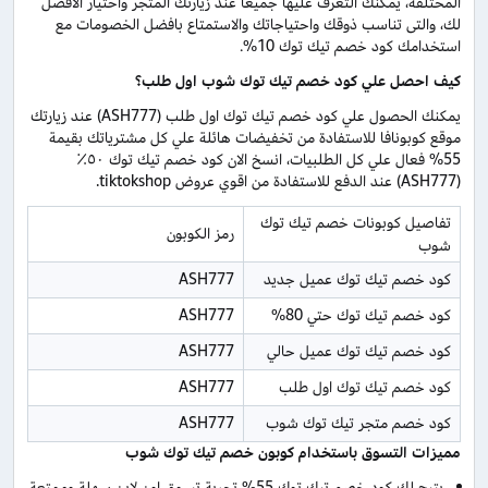
المختلفة، يمكنك التعرف عليها جميعا عند زيارتك المتجر واختيار الأفضل
لك، والتى تناسب ذوقك واحتياجاتك والاستمتاع بافضل الخصومات مع
استخدامك كود خصم تيك توك 10%.
كيف احصل علي كود خصم تيك توك شوب اول طلب؟
يمكنك الحصول علي كود خصم تيك توك اول طلب (ASH777) عند زيارتك
موقع كوبونافا للاستفادة من تخفيضات هائلة علي كل مشترياتك بقيمة
55% فعال علي كل الطلبيات، انسخ الان كود خصم تيك توك ٥٠٪
(ASH777) عند الدفع للاستفادة من اقوي عروض tiktokshop.
تفاصيل كوبونات خصم تيك توك 
رمز الكوبون
شوب
كود خصم تيك توك عميل جديد
ASH777
كود خصم تيك توك حتي 80%
ASH777
كود خصم تيك توك عميل حالي
ASH777
كود خصم تيك توك اول طلب
ASH777
كود خصم متجر تيك توك شوب
ASH777
مميزات التسوق باستخدام كوبون خصم تيك توك شوب
يتيح لك كود خصم تيك توك 55% تجربة تسوق اون لاين سهلة وممتعة