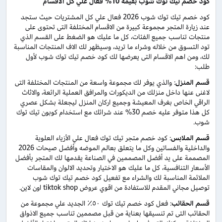
كود خصم تيك توك شوب بقيمة 10% فعال علي كل الاقسام
كود خصم تيك توك شوب 2026 فعال علي كل المشتريات حيث ستجد
عند زيارة المتجر مجموعة كبيرة من الاقسام المختلفة التى تحتوى على
منتجات تناسب جميع الفئات، كل ما عليك هو الضغط على القسم الذي
تود التسوق من خلاله وشراء ما تريد، وسيظهر لك الاف المنتجات المناسبة
لك، ومن اهم الاقسام التى يعرضها لك كود خصم تيك توك شوب لأول
طلب:
قسم المنزل
: والذي يوفر لك مجموعة واسعة من المنتجات المختلفة التى
لاغنى عنها داخل منزلك من الديكورات والمرافق العملية الرائعة، والاثاث
الراقي الخاص بغرف المعيشة وجميع اركان المنزل ليجعلة بشكل عصري
كل هذا متوفر عليه خصم 30% عند شرائك مع استخدام كوبون تيك توك
شوب.
قسم الملابس
: كود خصم متجر تيك توك فعال علي الأزياء العلوية
والداخلية والفساتين وكل ما يتعلق بعالم الموضه وأفضل صيحات 2026
المصممة على يد أفضل المصممين في الصناعة يقدمها لك المتجر بأفضل
الأسعار التنافسية، كل ما عليك هو الاختيار وتحديد الالوان والمقاسات
الملائمة المناسبة لك والشراء مع تفعيل كود خصم تيك توك شوب
توصيل مجاني المقدم للاستفادة من اقوي عروض tiktok shop اون لاين.
قسم الحقائب
: فعل كود خصم تيك توك ٥٠٪ الجديد علي مجموعة من
الحقائب التى تم تنسيقها بعناية من قبل مصممين تناسب جميع الاذواق