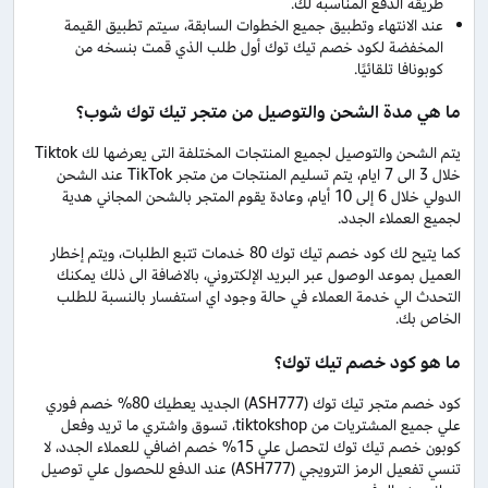
طريقة الدفع المناسبة لك.
عند الانتهاء وتطبيق جميع الخطوات السابقة، سيتم تطبيق القيمة
المخفضة لكود خصم تيك توك أول طلب الذي قمت بنسخه من
كوبونافا تلقائيًا.
ما هي مدة الشحن والتوصيل من متجر تيك توك شوب؟
يتم الشحن والتوصيل لجميع المنتجات المختلفة التى يعرضها لك Tiktok
خلال 3 الى 7 ايام، يتم تسليم المنتجات من متجر TikTok عند الشحن
الدولي خلال 6 إلى 10 أيام، وعادة يقوم المتجر بالشحن المجاني هدية
لجميع العملاء الجدد.
كما يتيح لك كود خصم تيك توك 80 خدمات تتبع الطلبات، ويتم إخطار
العميل بموعد الوصول عبر البريد الإلكتروني، بالاضافة الى ذلك يمكنك
التحدث الي خدمة العملاء في حالة وجود اي استفسار بالنسبة للطلب
الخاص بك.
ما هو كود خصم تيك توك؟
كود خصم متجر تيك توك (ASH777) الجديد يعطيك 80% خصم فوري
علي جميع المشتريات من tiktokshop، تسوق واشتري ما تريد وفعل
كوبون خصم تيك توك لتحصل علي 15% خصم اضافي للعملاء الجدد، لا
تنسي تفعيل الرمز الترويجي (ASH777) عند الدفع للحصول علي توصيل