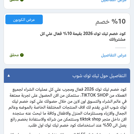
%10
خصم
عرض الكوبون
كود خصم تيك توك 2026 بقيمة 10% فعال علي كل
مشترياتك
محقق
التفاصيل حول تيك توك شوب
كود خصم تيك توك 2026 فعال ومجرب علي كل عمليات الشراء لجميع
العملاء من TIKTOK SHOP، ستتمكن من الان الحصول على تجربة ممتعة
في عالم الشراء والتسوق اون لاين من خلال حصولك علي كود خصم تيك
توك شوب الذي يقدم لك الاف المنتجات المختلفة الخاصة بالموضه وعالم
الجمال والازياء ومستلزمات المنزل والاطفال وكافة ما تبحث عنه ستجده
الان داخل متجر tiktok shop وستتمكن من شرائه والاستفادة بخصم رائع
يصل الى 50% عند استخدامك كود خصم تيك توك اول طلب.