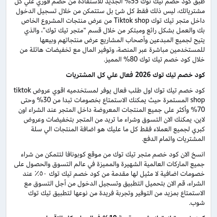
طبق كود خصم تيك توك 55% الجديد للاستفادة من خصم فوري علي كل
مشترياتك، ليس ذلك فقط كل شئ بل ستتمكن من خلال تسجيل الدخول
داخل متجر تيك توك Tiktok shop من عرض منتجات المشروع الخاص
بك والعمل بشكل رائع ومبتكر من خلال قسم “متجر تيك توك”، والذي
يتيح لجميع المبدعين وأصحاب المشاريع عرض منتجاتهم وبيعها
للمستخدمين مباشرة عبر المنصة، وتوفير المال مع تخفيضات هائلة من
خلال كود خصم تيك توك 80% المميز.
كود خصم تيك توك 2026 فعال علي كل المشتريات
كود خصم تيك توك اول طلب فعال يوفر لمستخدميه اقوي عروض tiktok
shop المستمرة حيث يمكنك الاستمتاع بخصومات تبدا من 30% وحتى
70% وأكثر على جميع المنتجات المعروضة داخل المتجر عند الشراء اون
لاين، يمكنك الان التسوق وشراء ما تريد من المتجر بتخفيضات وعروض
كبري لجميع العملاء فقط كل ما عليك هو اضافة المنتجات الي سلة
المشتريات واتمام الدفع.
انسخ الان كود خصم متجر تيك توك من موقع كوبونافا لتتمكن من شراء
جميع الماركات العالمية الشهيرة والمميزة في عالم التسوق والحصول على
خصومات اضافية لا مثيل لها مقدمة من كود خصم تيك توك ٥٠٪ عند
الشراء، قم الان بتحميل التطبيق وتسجيل الدخول من أجل التسوق مع
الاستمتاع بمزيد من التوفير وتجربة فريدة من نوعها لتطبيق تيك توك
شوب.