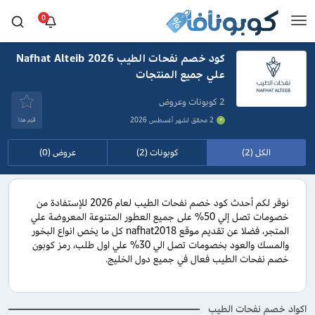
0
كود خصم نفحات الطيب Nafhat Alteib 2026
علي جميع المنتجات
2 كوبونات وعروض
2 محقق لشهر أغسطس 2026
قيَم هذا
الكل (2)
كوبونات (2)
عروض (0)
نوفر لكم أحدث كود خصم نفحات الطيب لعام 2026 للإستفادة من
خصومات تصل إلي 50% على جميع العطور المتنوعة المعروضة علي
المتجر، فضلا عن تقديم موقع nafhat2018 كل ما يخص انواع البخور
والمسك والعود بخصومات تصل الي 30% علي اول طلب، رمز كوبون
خصم نفحات الطيب فعال في جميع دول الخليج.
اكواد خصم نفحات الطيب