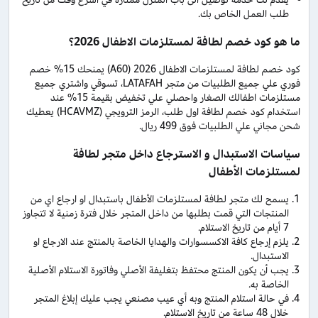
طلب العمل الخاص بك.
ما هو كود خصم لطافة لمستلزمات الاطفال 2026؟
كود خصم لطافة لمستلزمات الاطفال 2026 (A60) يمنحك 15% خصم
فوري علي جميع الطلبيات من متجر LATAFAH، تسوقي واشتري جميع
مستلزمات اطفالك الصغار واحصلي علي تخفيض بقيمة 15% عند
استخدام كود خصم لطافة اول طلب، الرمز الترويجي (HCAVMZ) يعطيك
شحن مجاني علي الطلبيات فوق 499 ريال.
سياسات الاستبدال و الاسترجاع داخل متجر لطافة
لمستلزمات الأطفال
يسمح لك متجر لطافة لمستلزمات الأطفال باستبدال او ارجاع اي من
المنتجات التي قمت بطلبها من داخل المتجر خلال فترة زمنية لا تتجاوز
7 أيام من تاريخ الاستلام.
يلزم إرجاع كافة الاكسسوارات والهدايا الخاصة بالمنتج عند الارجاع او
الاستبدال.
يجب أن يكون المنتج محتفظ بتغليفة الأصلي وفاتورة الاستلام الأصلية
الخاصة به.
في حالة استلام المنتج وبه أي عيب مصنعي يجب عليك إبلاغ المتجر
خلال 48 ساعة من تاريخ الاستلام.