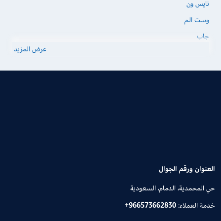
نايس ون
وست الم
جاب
عرض المزيد
العنوان ورقم الجوال
حي المحمدية، الدمام، السعودية
خدمة العملاء:
+966573662830