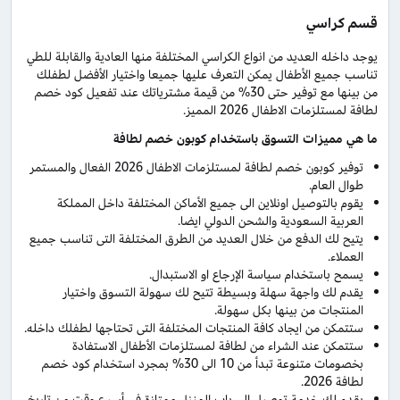
قسم كراسي
يوجد داخله العديد من انواع الكراسي المختلفة منها العادية والقابلة للطي
تناسب جميع الأطفال يمكن التعرف عليها جميعا واختيار الأفضل لطفلك
من بينها مع توفير حتى 30% من قيمة مشترياتك عند تفعيل كود خصم
لطافة لمستلزمات الاطفال 2026 المميز.
ما هي مميزات التسوق باستخدام كوبون خصم لطافة
توفير كوبون خصم لطافة لمستلزمات الاطفال 2026 الفعال والمستمر
طوال العام.
يقوم بالتوصيل اونلاين الى جميع الأماكن المختلفة داخل المملكة
العربية السعودية والشحن الدولي ايضا.
يتيح لك الدفع من خلال العديد من الطرق المختلفة التى تناسب جميع
العملاء.
يسمح باستخدام سياسة الإرجاع او الاستبدال.
يقدم لك واجهة سهلة وبسيطة تتيح لك سهولة التسوق واختيار
المنتجات من بينها بكل سهولة.
ستتمكن من ايجاد كافة المنتجات المختلفة التى تحتاجها لطفلك داخله.
ستتمكن عند الشراء من لطافة لمستلزمات الأطفال الاستفادة
بخصومات متنوعة تبدأ من 10 الى 30% بمجرد استخدام كود خصم
لطافة 2026.
يقدم لك خدمة توصيل الى باب المنزل ممتازة في أسرع وقت من تاريخ