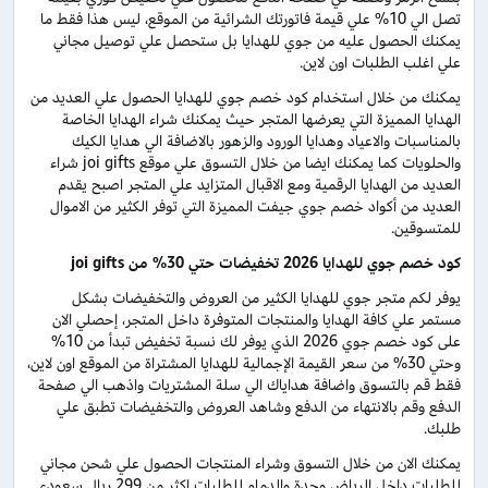
تصل الي 10% علي قيمة فاتورتك الشرائية من الموقع، ليس هذا فقط ما
يمكنك الحصول عليه من جوي للهدايا بل ستحصل علي توصيل مجاني
علي اغلب الطلبات اون لاين.
يمكنك من خلال استخدام كود خصم جوي للهدايا الحصول علي العديد من
الهدايا المميزة التي يعرضها المتجر حيث يمكنك شراء الهدايا الخاصة
بالمناسبات والاعياد وهدايا الورود والزهور بالاضافة الي هدايا الكيك
والحلويات كما يمكنك ايضا من خلال التسوق علي موقع joi gifts شراء
العديد من الهدايا الرقمية ومع الاقبال المتزايد علي المتجر اصبح يقدم
العديد من أكواد خصم جوي جيفت المميزة التي توفر الكثير من الاموال
للمتسوقين.
كود خصم جوي للهدايا 2026 تخفيضات حتي 30% من joi gifts
يوفر لكم متجر جوي للهدايا الكثير من العروض والتخفيضات بشكل
مستمر علي كافة الهدايا والمنتجات المتوفرة داخل المتجر، إحصلي الان
على كود خصم جوي 2026 الذي يوفر لك نسبة تخفيض تبدأ من 10%
وحتي 30% من سعر القيمة الإجمالية للهدايا المشتراة من الموقع اون لاين،
فقط قم بالتسوق واضافة هداياك الي سلة المشتريات واذهب الي صفحة
الدفع وقم بالانتهاء من الدفع وشاهد العروض والتخفيضات تطبق علي
طلبك.
يمكنك الان من خلال التسوق وشراء المنتجات الحصول علي شحن مجاني
للطلبات داخل الرياض وجدة والدمام للطلبات اكثر من 299 ريال سعودي.