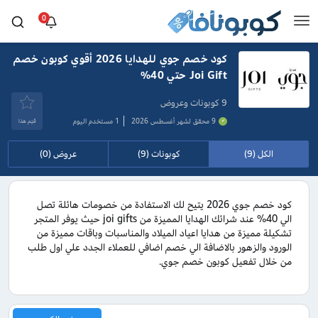
0
كود خصم جوي للهدايا 2026 أقوي كوبون خصم
Joi Gift حتي 40%
9 كوبونات وعروض
9 محقق لشهر أغسطس 2026
1 مستخدم اليوم
قيَم هذا
الكل (9)
كوبونات (9)
عروض (0)
كود خصم جوي 2026 يتيح لك الاستفادة من خصومات هائلة تصل
الي 40% عند شرائك الهدايا المميزة من joi gifts حيث يوفر المتجر
تشكيلة مميزة من هدايا اعياد الميلاد والمناسبات وباقات مميزة من
الورود والزهور بالاضافة الي خصم اضافي للعملاء الجدد علي اول طلب
من خلال تفعيل كوبون خصم جوي.