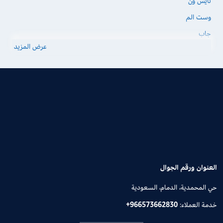
نايس ون
وست الم
جاب
عرض المزيد
العنوان ورقم الجوال
حي المحمدية، الدمام، السعودية
خدمة العملاء:
+966573662830