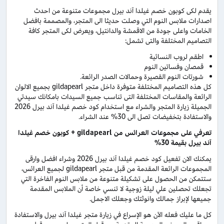
يقدم لكى كوبون خصم غيلدا آند بيرل مجموعات متنوعة من احدث
اصدارات ملابس النوم التي وصلت حديثا الى المتجر، والمصممة بافضل
الخامات واعلى جودة من الاقمشة والدانتيل، ويعرض لكى المتجر كافة
التصاميم المختلفة والتى تشمل:
اطقم لروب النسائية
قمصان وفساتين النوم
شورتات النوم القصيرة وحمالات الصدر الرائعة.
كل هذه التصاميم المختلفة متوفرة داخل متجر gildapearl بجميع الالوان
الرائعة والمقاسات المختلفة التى تناسب جميع السيدات بامكانك سيدتي
الجميلة زيارة المتجر والشراء مع استخدام كود خصم غيلدا آند بيرل 2026
والاستفادة بتخفيضات تصل الى 30% عند الشراء.
تعرفي على مجموعات العرائس من gildapearl + كوبون خصم غيلدا
آند بيرل بقيمة 30%
يمكنك الان تفعيل كود خصم غيلدا آند بيرل 2026 وشراء افضل وارقى
المجموعات الرائعة المقدمة من قبل متجر gildapearl لجميع العرائس،
ستتمكن من الحصول على تشكيلة متنوعة من ملابس النوم الفاخرة التي
تجعلك تحصلين علي ليلة زوجية لا تنسي خاصة أن الملابس المقدمة
جميعها لإبراز جمالك وانوثتك وجعلك الاجمل.
كل ما عليك فعله الآن هو الإسراع في زيارة متجر غيلدا آند بيرل والاستفادة