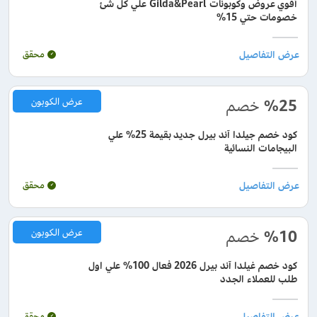
أقوي عروض وكوبونات Gilda&Pearl علي كل شئ
خصومات حتي 15%
محقق
%25
خصم
عرض الكوبون
كود خصم جيلدا آند بيرل جديد بقيمة 25% علي
البيجامات النسائية
محقق
%10
خصم
عرض الكوبون
كود خصم غيلدا آند بيرل 2026 فعال 100% علي اول
طلب للعملاء الجدد
محقق