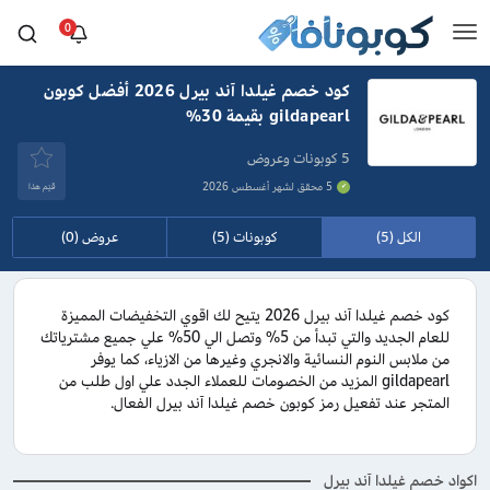
0
كود خصم غيلدا آند بيرل 2026 أفضل كوبون
gildapearl بقيمة 30%
5 كوبونات وعروض
5 محقق لشهر أغسطس 2026
قيَم هذا
الكل (5)
كوبونات (5)
عروض (0)
كود خصم غيلدا آند بيرل 2026 يتيح لك اقوي التخفيضات المميزة
للعام الجديد والتي تبدأ من 5% وتصل الي 50% علي جميع مشترياتك
من ملابس النوم النسائية والانجري وغيرها من الازياء، كما يوفر
gildapearl المزيد من الخصومات للعملاء الجدد علي اول طلب من
المتجر عند تفعيل رمز كوبون خصم غيلدا آند بيرل الفعال.
اكواد خصم غيلدا آند بيرل