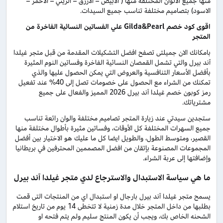
منها جميع الألوان المختلفة منها ( الابيض – الازرق – الزيتي – الاحمر –
الاسود) بتصاميم مختلفة تناسب جميع السيدات.
اقوى كود خصم Gilda&Pearl علي الفساتين النسائية الفاخرة من
المتجر
بامكانك الان جميلتى تصفح افضل التشكيلات المقدمة من قبل متجر غيلدا
آند بيرل والتي تشمل القمصان النسائية الفاخرة وفساتين النوم المثيرة
بأفضل الأسعار التنافسية والعروض التي يمكن الحصول عليها والذي
تمكنك من الشراء مع الحصول على خصومات تصل إلى 40% عند تفعيل
رمز كوبون خصم غيلدا آند بيرل 2026 المميز والفعال على جميع
مشترياتك.
ستجدين سيدتي عند زيارة المتجر تصاميم مختلفة والوان رائعة تناسب
جميع السهرات المختلفة كل الأوقات، وفساتين مثيرة بأطوال مختلفة منها
القصير، ومتوسط الطول، والطويل ايضا كل ما عليك هو الاختيار بين أفضل
المجموعات المصنوعة بإتقان من افضل المصممين المحترفين في بريطانيا
وإضافتها إلى عربة الشراء.
ما هي سياسة الاستبدال والاسترجاع لدي متجر غيلدا آند بيرل
يسمح متجر غيلدا آند بيرل بارجال او استبدال اي من المنتجات التى قمت
بطلبها من داخل المتجر خلال مدة زمنية لا تتخطى 14 يوم من تاريخ استلام
الشحنه الخاص بك، ويجب أن يكون المنتج سليم ولم يتم فتحه او