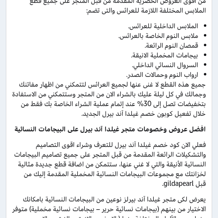
من اقوى العروض الحصرية المقدمة من قبل المتجر على جميع قطع
الملابس المختلفة اللازمة للعرائس والتى تضم:
الملابس الداخلية للعرائس.
ملابس النوم الخاصة بالعرائس.
قمصان النوم الرائعة.
بيجامات المخملية الانيقة.
السروال النسائي الداخلي.
ارواب النوم وحمالات الصدر.
جميع هذه القطع لا غنى عنها لجميع العرائس لتتمكني من اظهار مفاتنك
وجمالك في كل ليلة عليك بالشراء الان من المتجر وستتمكني من الاستفادة
بتخفيضات تصل إلى 30% عند إتمام عملية الشراء الخاصة بك فقط من
خلال تفعيل كوبون خصم غيلدا آند بيرل الجديد.
افضل عروض وخصومات متجر غيلدا آند بيرل على البيجامات النسائية
فعلي الان كود خصم غيلدا آند بيرل للتعرف وشراء اقوى التصاميم
والتشكيلات الرائعة المقدمة من قبل المتجر على جميع تصاميم البيجامات
النسائية الأنيقة والتي لا غني عنها، ستتمكن من اضافة قطع جديدة مثالية
لخزانتك مع مجموعات البيجامات النسائية المخملية المقدمة إليك من
قبل gildapearl.
يعرض لكى متجر غيلدا آند بيرلز نوعين من البيجامات النسائية بامكانك
الاختيار من بينهم (بيجامات نسائية حرير – بيجامات نسائية مخملية) متوفر