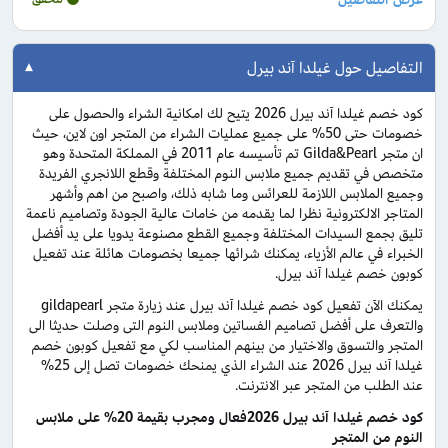
التفاصيل حول غيلدا آند بيرل
كود خصم غيلدا آند بيرل 2026 يتيح لك امكانية الشراء والحصول على
خصومات حتى 50% على جميع عمليات الشراء من المتجر اون لاين، حيث
ان متجر Gilda&Pearl تم تأسيسه عام 2011 في المملكة المتحدة وهو
متخصص في تقديم جميع ملابس النوم المختلفة وقطع اللانجري الفريدة
وجميع الملابس اللازمة للعرائس وما شابه ذلك، واصبح من اهم وأشهر
المتاجر الالكترونية نظرا لما يقدمه من خامات عالية الجودة وتصاميم ناعمة
تليق بجمع السيدات المختلفة وجميع القطع مصنوعة يدويا على يد أفضل
الخبراء في عالم الأزياء، يمكنك شرائها جميعا بخصومات هائلة عند تفعيل
كوبون خصم غيلدا آند بيرل.
يمكنك الآن تفعيل كود خصم غيلدا آند بيرل عند زيارة متجر gildapearl
والتعرف على أفضل تصاميم الفساتين وملابس النوم التى وصلت حديثا الى
المتجر والتسوق والاختيار من بينهم المناسب لكي مع تفعيل كوبون خصم
غيلدا آند بيرل 2026 عند الشراء الذي يمنحك خصومات تصل إلى 25%
عند الطلب من المتجر عبر الانترنت.
كود خصم غيلدا آند بيرل 2026فعال ومجرب بقيمة 20% على ملابس
النوم من المتجر