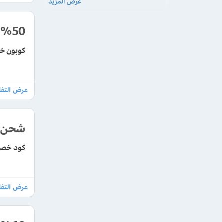
عرض المزيد
%50
كوبون خص
شحن م
كود خصم ghnag 2026 تنزيلات حتي 30% + شحن م