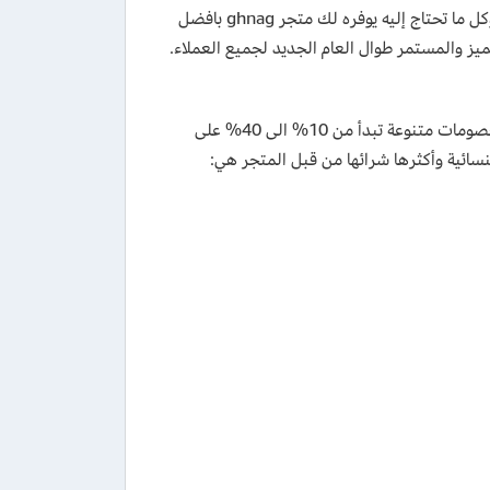
المتنوعة التى تناسب الرجال والنساء، ومجموعات المسك ومعطرات الجو الرائعة وكل ما تحتاج إليه يوفره لك متجر ghnag بافضل
ز والمستمر طوال العام الجديد لجميع العملاء.
يقدم كود خصم غنج للعطور عروض حصرية على كافة العطور النسائية المختلفة وخصومات متنوعة تبدأ من 10% الى 40% على
ائية وأكثرها شرائها من قبل المتجر هي: