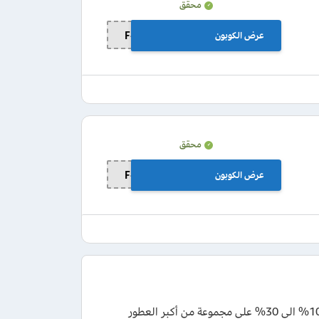
محقق
عرض الكوبون
F-ERLB7
محقق
عرض الكوبون
F-ERLB7
كود خصم غنج للعطور 2026 فعال يتيح لك الاستمتاع بخصومات متنوعة تبدأ من 10% الى 30% على مجموعة من أكبر العطور