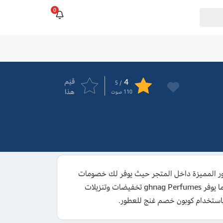
0
4
قيَم
/ 5
هذا
110
صوت
شترياتك من العطور المميزة داخل المتجر حيث يوفر لك خصومات
تبدأ من 15% وتصل الي 50% علي تشكيلة العطور المميزة والراقية من المتجر، كما يوفر ghnag Perfumes تخفيضات وتنزيلات