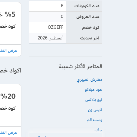
عدد الكوبونات
6
%5
خ
عدد العروض
0
كود خصم 
كود خصم
OZGEFF
اخر تحديث
أغسطس 2026
المتاجر الأكثر شعبية
اكواد خص
مفارش العييري
عود ميلانو
%20
نيو بالانس
كود خصم عطور غنج 2026 
نايس ون
وست الم
جاب