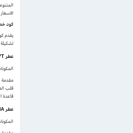
الاسعار
كود خصم غنج للعطور 
تشكيلة 
عطر RED INTERDYT – رد انترديت
المكونا
مقدمة ال
قلب الع
قاعدة ا
عطر GORGEOUS GARDENIA – جورجوس جاردينيا
المكونا
مقدمة ا