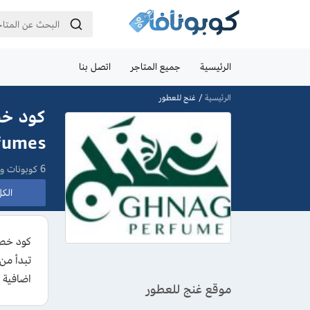
الرئيسية
جميع المتاجر
اتصل بنا
الرئيسية
غنج للعطور
Perfumes بق
6 كوبونات وعروض
الكل 
اضافية حتي 20% مخصصة للعملاء الجدد عند القيام بشراء اول طلب 
موقع غنج للعطور