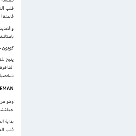
قلب الع
قاعدة ال
والعديد
بامكانك 
كوبون خصم غنج 
الفاخرة
شخصيات ا
GENTLEMAN
وهو من 
جيفنشي 
بداية ا
قلب الع