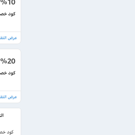
%10
كود خصم غنج
%20
كود خصم غنج للعطور 6
ال