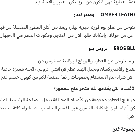
اعدة العطرية فهي تتكون من الويسكي العنبر و الأخشاب.
وحى من عطر توم فورد امبريه ليذر، ويعد من أكثر العطور المفضلة من قبل 
 عن من حولك، بإمكانك طلبه الان من المتجر، ومكونات العطر هي (الحبهان، ا
 مستوحى من العطور والروائح اليونانية مستوحى من
نعناع والأمبروكسان ونجيل الهند عطر فرزاتشي ايروس رائحته مميزة خاصة ان
الان شرائه مع الاستمتاع بخصومات رائعة مقدمة لكم من كوبون خصم غنج للعطو
لأقسام التي يقدمها لك متجر غنج للعطور؟
جر غنج للعطور مجموعة من الأقسام المختلفة داخل الصفحة الرئيسية للمتج
كن أن تحتاجها بإمكانك التسوق عبر القسم المناسب لك لشراء كافة المنتجا
موعة غنج