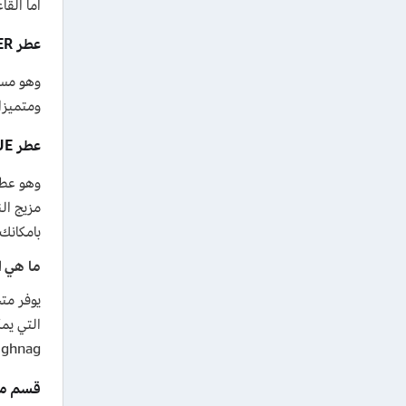
اما الق
عطر OMBER LEATHER – اومبير ليذر
وهو مست
ومتميزا
عطر EROS BLUE – ايروس بلو
وهو عطر
مزيج ال
بامكانك 
ما هي ا
يوفر مت
التي يم
ghnag هي:
قسم مج