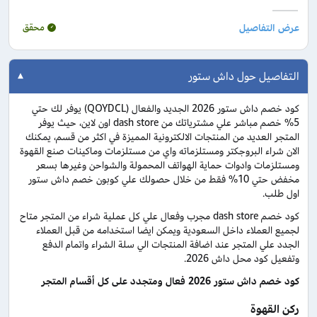
محقق
التفاصيل حول داش ستور
كود خصم داش ستور 2026 الجديد والفعال (QOYDCL) يوفر لك حتي
5% خصم مباشر علي مشترياتك من dash store اون لاين، حيث يوفر
المتجر العديد من المنتجات الالكترونية المميزة في اكثر من قسم، يمكنك
الان شراء البروجكتر ومستلزماته واي من مستلزمات وماكينات صنع القهوة
ومستلزمات وادوات حماية الهواتف المحمولة والشواحن وغيرها بسعر
مخفض حتي 10% فقط من خلال حصولك علي كوبون خصم داش ستور
اول طلب.
كود خصم dash store مجرب وفعال علي كل عملية شراء من المتجر متاح
لجميع العملاء داخل السعودية ويمكن ايضا استخدامه من قبل العملاء
الجدد علي المتجر عند اضافة المنتجات الي سلة الشراء واتمام الدفع
وتفعيل كود محل داش 2026.
كود خصم داش ستور 2026 فعال ومتجدد على كل أقسام المتجر
ركن القهوة