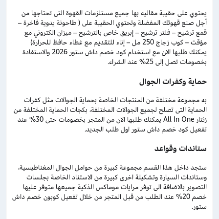
يحتوي على حقيبة مقاليه بها جميع مستلزمات القهوة التى تحتاجها من
أجل صنع قهوتك المفضلة وتحتوي الحقيبة على ( طاحونة يدوية فاخرة –
قمع ترشيح – فلتر ترشيح – إبريق خاص بالترشيح – ميزان الكتروني مع
مؤقت – كوب زجاج 250 مل – إناء للتقديم مع غطاء حافظ للحرارة)
يمكنك طلبها الان مع استخدام كود خصم داش ستور 2026 والاستفادة
بخصومات تصل إلى 25% عند الشراء.
حماية وكفرات الجوال
به مجموعة مختلفة من المنتجات الخاصة بحماية الجوالات مثل كفرات
الحماية التى تصلح لجميع الجوالات المختلفة، بكجات الحماية المختلفة من
زنتار All In One يمكنك طلبها الان من المتجر بخصومات حتى 30% عند
تفعيل كود خصم داش ستور اول طلب الجديد.
ستاندات وقواعد
ستجد داخل هذا القسم مجموعة كبيرة من حوامل الجوال المغناطيسية،
وستاندات السيارة وتشكيلة اخرى كبيرة من الاستناد الخاصة بجلسات
التصوير بالاضافة الى توفر مرايات موماكس الذكية جميعها متوفر عليها
خصم 20% عند الطلب من قبل المتجر من خلال تفعيل كوبون خصم داش
ستور.