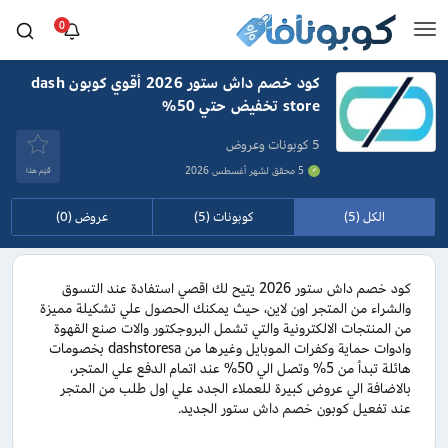
0
كود خصم داش ستور 2026 أقوي كوبون dash
store تخفيض حتي 50%
5 كوبونات وعروض
5 محقق لشهر أغسطس 2026
قيَم هذا
الكل (5)
كوبونات (5)
عروض (0)
كود خصم داش ستور 2026 يتيح لك اقصي استفادة عند التسوق
والشراء من المتجر اون لاين، حيث يمكنك الحصول علي تشكيلة مميزة
من المنتجات الالكترونية والتي تشمل البروجكتور والات صنع القهوة
وادوات حماية وكفرات الموبايل وغيرها من dashstoresa بخصومات
هائلة تبدأ من 5% وتصل الي 50% عند اتمام الدفع علي المتجر،
بالاضافة الي عروض كبيرة للعملاء الجدد علي اول طلب من المتجر
عند تفعيل كوبون خصم داش ستور الجديد.