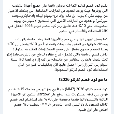
يقدم كود خصم كارتلو الامارات عروض رائعة على جميع أجهزة اللابتوب
التي يوفرها حيث يوجد العديد من الماركات المختلفة التي يمكنك الاختيار
من بينهم مثل (لابتوب ابل ماك بوك برو-لينوفو ثينك باد-مايكروسوفت
سيرفس) والعديد من الماركات الأخرى التي تستطيع الاختيار من بينهم
بخصومات حتي 10% عند تطبيق رمز كود خصم كارتلو 2026 الفعال علي
كافة المنتجات والاقسام علي المتجر.
كما يعمل كوبون كارتلو علي جميع الأجهزة المتنوعة الخاصة بالرياضة
ويمكنك شرائها من المتجر بخصومات رائعة تبدأ من 10% وتصل إلى 30%
وهذا الخصم حصري وفعال على جميع المستلزمات المتنوعة المتوفرة
داخل قسم الرياضة والتي تشمل (شراع مقاوم للرياح من نايش-سجادة إيكو
لايت لليوغا وتمارين البيلاتس من ماندوكا-إس كيه إل زي لعبة كرة السلة
سولو إس إتش إل إس) احصل عليها الان بتخفيضات كبير من خلال
استخدامك كود خصم كارتلو السعودية.
ما هو كود خصم كارتلو 2026؟
كود خصم كارتلو 2026 (MM7) هو اقوي رمز ترويجي يمنحك 15% خصم
فوري علي كافة المشتريات عند الدفع علي cartlow، اشتري الان الاجهزة
الذكية واكسسواراتها بقيمة مخفضة حتي 70% عند استخدام كود خصم
كارتلو السعودية، ولا تنسي الرمز الترويجي (MM8) يعطيك 5% خصم
اضافي علي اول طلب.