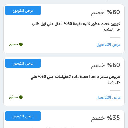
%60
خصم
عرض الكوبون
كوبون خصم عطور كاليه بقيمة 60% فعال علي اول طلب
من المتجر
محقق
%60
خصم
عرض الكوبون
عروض متجر calaisperfume تخفيضات حتي 60% علي
كل شئ
محقق
%35
خصم
عرض الكوبون