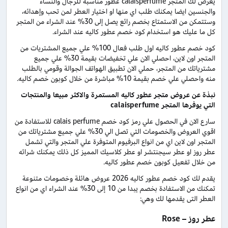
يعرض لك المتجر calaisperfume عطور مناسبة للرجال والنساء
والجنسين ايضا يمكنك طلب اي منها او اختيار العطر لمن تحب وإهدائه،
وستتمكن من الاستمتاع بخصم رائع يصل إلى 30% عند الشراء من المتجر
كل ما عليك هو استخدام كود خصم عطور كاليه عند الشراء.
كود خصم عطور كاليه اول طلب فعال 100% علي جميع المشتريات من
المتجر اون لاين، احصلي الان علي تخفيضات بقيمة 30% علي جميع
مشترياتك من المتجر، حملي الان تطبيق الهواتف الجوالة وقومي بالطلب
منه واحصلي علي خصم بقيمة 10% مباشرة من خلال كوبون خصم كاليه.
نبذة عن عروض متجر عطور كاليه المستمرة والاكثر مبيعا والمنتجات
التي يوفرها المتجر calaisperfume
سارع الان في الحصول علي رمز كود خصم calais perfume للاستفادة من
اقوي العروض والخصومات التي تصل الي 30% علي جميع مشترياتك من
المتجر اون لاين اي من انواع البرفيوم المتوفرة علي المتجر والتي تشمل
عطر روز او عطر سيجنتشر او عطر كلاسيك المميز كل ذلك يمكنك شرائه
من خلال تفعيل كوبون خصم عطور كاليه.
يقدم لك كود خصم عطور كاليه 2026 عروض هائلة وخصومات متنوعة
تمكنك من الاستفادة بخصم يبدا من 10 إلى 30% عند الشراء اي من انواع
العطر التى يقدمها لك وهي:
عطر روز – Rose