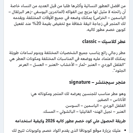
من افضل العطور النسائية وأكثرها طلبا من قبل العديد من النساء خاصة
أن رائحته لا مثيل لها مزيج بين الفواكه (الماندرين اليوسفي -زهر البرتقال –
الياسمين – الخزامى) يمكنك وضعه في جميع الأوقات المختلفة، ويقدمه
لك المتجر في زجاجة انيقة شفافة مع تخفيض بقيمة 20% عند تفعيل
كوبون خصم عطور كاليه.
عطر كلاسيك – classic
عطر رجالي رائع يناسب جميع الشخصيات المختلفة ويدوم لساعات طويلة
يمكنك الاعتماد عليه ووضعه في المناسبات المختلفة ومكونات العطر هي
“الفلفل الوردي – العنبر -ثمار – الأخشاب -العنبر – العسل – العرعر
الجلود”.
متجر سيجنتشر – signature
وهو عطر مناسب للجنسين يعرضه لك المتجر ومكوناته هي:
الأناناس – الصفير.
الفلفل الوردي – الياسمين – السوسن.
العنبر – نجيل الهند- الفانيليا – الباتشولي – المسك.
طريقة الحصول علي كود خصم عطور كاليه 2026 وكيفية استخدامه
عليك بزيارة موقع كوبونافا الذي يقدم اكواد خصم، وكوبونات تتيح لك