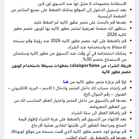
الاستفادة بخصومات لا مثيل لها عند التسوق اون لاين.
بعد تسجيل الدخول إلى الموقع يمكنك الضغط على جميع المتاجر من
الصفحة الرئيسية.
بعدها قم بالبحث على متجر عطور كاليه ثم اضغط عليه.
ستظهر لك صفحة تعريفية لمتجر عطور كاليه بها كوبون خصم عطور
كاليه 2026.
قم بالضغط على كود خصم عطور كاليه 2026 عند رؤيتة وقم بنسخه
للاحتفاظ به واستخدامه عند الشراء.
يمكنك استخدامه في أي وقت عند التسوق من عطور كاليه وستتمكن
من الاستمتاع بخصم 30%.
طريقة الشراء من calaisperfume بخطوات بسيطة باستخدام كوبون
خصم عطور كاليه
اولا قم بزيارة متجر عطور كاليه من
هنا
.
قم بإنشاء حساب لك داخل المتجر وادخال ( الاسم – البريد الالكتروني –
العنوان – رقم الجوال..الخ).
بعدها قم بالتسوق من داخل المتجر واختيار العطر المناسب لك من
بين العطور المعروضه.
قم بإضافة العطر الى سلة الشراء.
بعد الانتهاء من التسوق قم بالضغط على عربة الشراء لإظهار قيمة
المنتج ومراجعة العطور التى طلبتها لتفادى عملية الارجاع.
قم بوضع كود خصم عطور كاليه الذي قمت بنسخه من موقع كوبونافا.
بعدها قم بالضغط على اتمام الطلب.