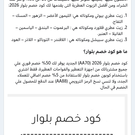
الشراء، ومن أفضل الزيوت العطرية التى يقدمها لك كود خصم بلوار 2026:
زيت عطري بيوتي ومكوناته هي: الليمون الأخضر – الزهور – المسك –
التفاح.
زيت عطري فلاورد ومكوناته هي : البرغموت – البندق – الياسمين –
الفانيلا – العنبر.
زيت عطري سبيشل ومكوناته هي : اللافندر – التوباكو – اللاذر – العود
ما هو كود خصم بلوار؟
كود خصم بلوار 2026 (AA70) الجديد يوفر لك 50% خصم فوري علي
جميع مشترياتك من اجهزة التعطير والفواحات العطيرة، فقط اشتري
باستخدام كوبون خصم بلوار للاستفادة من 5% خصم اضافي للعملاء
الجدد، ولا تنسي نسخ الرمز الترويجي (AA88) عند الدفع للحصول علي
الخصم في الحال.