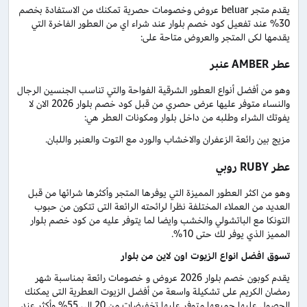
يقدم متجر beluar عروض وخصومات حصرية تمكنك من الاستفادة بخصم
30% عند تفعيل كود خصم بلوار عند شراء اي من العطور الفاخرة التي
يقدمها لكى المتجر والعروض متاحة على:
عطر AMBER عنبر
وهو من أفضل أنواع العطور الشرقية الفواحة والتي تناسب الجنسين الرجال
والنساء متوفر عليها عرض حصري من قبل كود خصم بلوار 2026 الان لا
يفوتك الشراء وطلبه من داخل بلوار ومكونات العطر هي:
مزيج بين رائعة الزعفران والاخشاب والورد مع التوت والعنبر واللبان.
عطر RUBY روبي
وهو من اكثر العطور المميزة التي يوفرها المتجر وأكثرها شرائها من قبل
العديد من العملاء المختلفة نظرا لرائحته الرائعة التى تتكون من حبوب
التونكا مع الباتشولي والخشب وايضا لما يتوفر عليه من كود خصم بلوار
المميز الذي يوفر لك حتى 10%.
تسوق افضل انواع الزيوت اون لاين من بلوار
يقدم كوبون خصم بلوار 2026 عروض و خصومات رائعة بمناسبة شهر
رمضان الكريم على تشكيلة واسعة من أفضل الزيوت العطرية التى يمكنك
الحصول عليها جميعها متوفر عليها تخفيضات من 20 الى 55% وأكثر عند