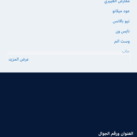
مفارش العييري
عود ميلانو
نيو بالانس
نايس ون
وست الم
جاب
عرض المزيد
العنوان ورقم الجوال