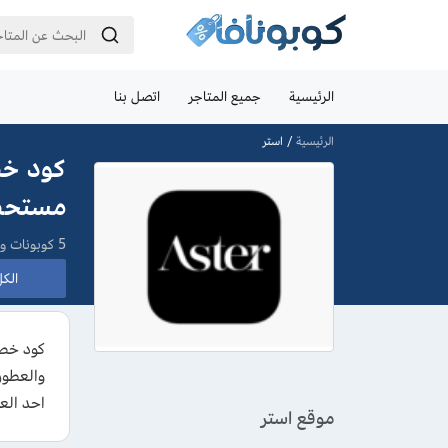
الرئيسية
جميع المتاجر
اتصل بنا
الرئيسية
استر
مستحضرا
5 كوبونات وعروض
الكل 
والعطور
احد العم
موقع استر