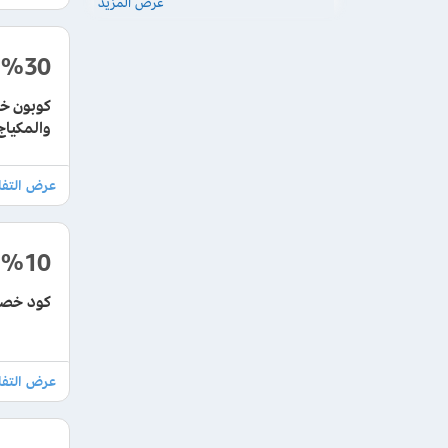
عرض المزيد
%30
والمكياج
%10
كود خصم aster 2026 حصري وفعال 100% علي جميع الط