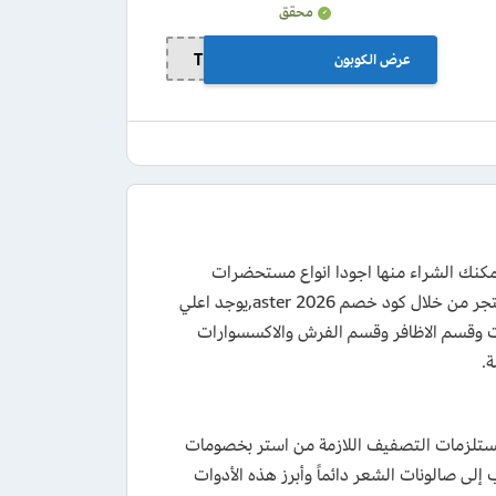
محقق
عرض الكوبون
TD13
ام الموقع التي يمكنك الشراء منها اجودا انواع مستحضرات
التجميل المميزة مع الحصول علي خصم يصل الي 85% عند اول طلب لك من المتجر من خلال كود خصم aster 2026,يوجد اعلي
ت وقسم الاظافر وقسم الفرش والاكسسوارات
.
منتجات الشعر ومستلزمات التصفيف اللازمة من استر بخصومات
ى صالونات الشعر دائماً وأبرز هذه الأدوات