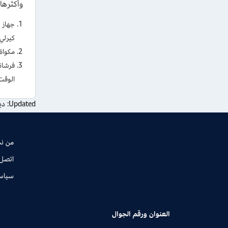
وأكثرها 
جهاز ت
كيرلي 
مكواة
فرشاة
الوقت
Updated:
ديسم
من ن
اتصل 
سياس
العنوان ورقم الجوال