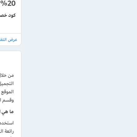
%20
كود خصم استر 2026 بقيمة 20% 
الموقع 
وقسم ال
ما هي ا
رائعة ا