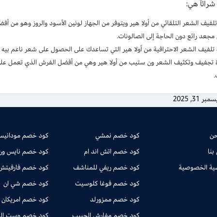
شرائاً هي:
لفيف الشعر التلقائي من أولا هير ويتوفر من الجهاز لونين الأسود والروز وهو من أ
مجعد رائع دون الحاجة إلى الصالونات.
 تلفيف الشعر الاحترافية من أولا هير التي تساعدك على الحصول على شعر ناعم بيه 
 تجفيف وتكثيف الشعر ون ستيب من أولا هير وهي من أفضل الفرش الذي تعمل عل
.
بر 31, 2025
حن
كود خصم نمشي
كود خصم مودانيسا
بنا
كود خصم اتش اند ام
كود خصم نايس ون
ية الخصوصية
كود خصم ريفي للمناشف
كود خصم فارفيتش
كود خصم فوغا كلوسيت
كود خصم شي ان
كود خصم ممزورلد
كود خصم امريكان 
كود خصم مفارش الحبيب
كود خصم وست ال