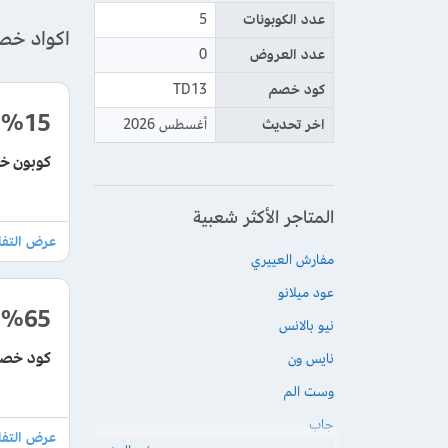
عدد الكوبونات
5
اكواد خص
عدد العروض
0
كود خصم
TD13
%15
اخر تحديث
أغسطس 2026
كوبون خصم است
المتاجر الأكثر شعبية
مفارش العييري
عود ميلانو
%65
نيو بالانس
كود خصم aster 65% تخفيضات هائلة في 2026 ع
نايس ون
وست الم
جاب