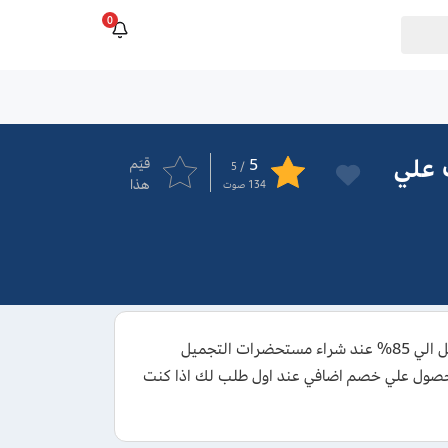
0
ات علي
5
قيَم
/ 5
هذا
134
صوت
كود خصم استر 2026 يتيح لك أكبر العروض والخصومات التي تبدأ من 30% وتصل الي 85% عند شراء مستحضرات التجميل
الحصول علي خصم اضافي عند اول طلب لك اذا كنت