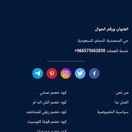
العنوان ورقم الجوال
حي المحمدية، الدمام، السعودية
خدمة العملاء:
+966573662830
من نحن
كود خصم نمشي
اتصل بنا
كود خصم اتش اند ام
سياسية الخصوصية
كود خصم ريفي للمناشف
كود خصم فوغا كلوسيت
كود خصم ممزورلد