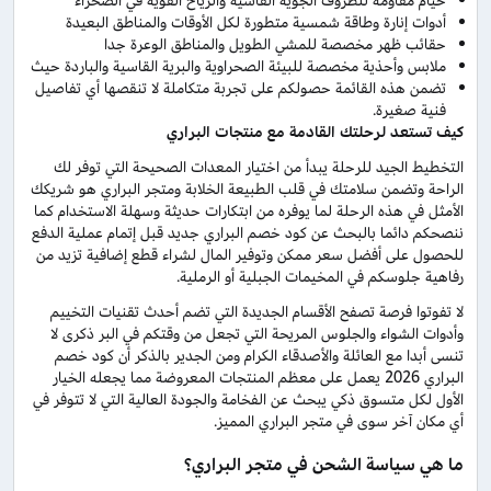
خيام مقاومة للظروف الجوية القاسية والرياح القوية في الصحراء
أدوات إنارة وطاقة شمسية متطورة لكل الأوقات والمناطق البعيدة
حقائب ظهر مخصصة للمشي الطويل والمناطق الوعرة جدا
ملابس وأحذية مخصصة للبيئة الصحراوية والبرية القاسية والباردة حيث
تضمن هذه القائمة حصولكم على تجربة متكاملة لا تنقصها أي تفاصيل
فنية صغيرة.
كيف تستعد لرحلتك القادمة مع منتجات البراري
التخطيط الجيد للرحلة يبدأ من اختيار المعدات الصحيحة التي توفر لك
الراحة وتضمن سلامتك في قلب الطبيعة الخلابة ومتجر البراري هو شريكك
الأمثل في هذه الرحلة لما يوفره من ابتكارات حديثة وسهلة الاستخدام كما
ننصحكم دائما بالبحث عن كود خصم البراري جديد قبل إتمام عملية الدفع
للحصول على أفضل سعر ممكن وتوفير المال لشراء قطع إضافية تزيد من
رفاهية جلوسكم في المخيمات الجبلية أو الرملية.
لا تفوتوا فرصة تصفح الأقسام الجديدة التي تضم أحدث تقنيات التخييم
وأدوات الشواء والجلوس المريحة التي تجعل من وقتكم في البر ذكرى لا
تنسى أبدا مع العائلة والأصدقاء الكرام ومن الجدير بالذكر أن كود خصم
البراري 2026 يعمل على معظم المنتجات المعروضة مما يجعله الخيار
الأول لكل متسوق ذكي يبحث عن الفخامة والجودة العالية التي لا تتوفر في
أي مكان آخر سوى في متجر البراري المميز.
ما هي سياسة الشحن في متجر البراري؟