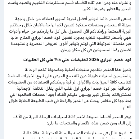
والشراء منه ومن اهم تلك الاقسام قسم مستلزمات التخييم والصيد وقسم
البخور والعطور وغيرها الكثير.
يسعى المتجر دائما لتوفير أفضل تجربة تسوق لعملائه من خلال واجهة
سهلة الاستخدام ومنتجات مبتكرة تضمن لكم الراحة والأمان خلال رحلاتكم
البرية الممتعة وبإمكانكم الآن الحصول على كل ما يلزمكم من خيام وأدوات
طهي بأسعار تنافسية للغاية بمجرد تفعيل كود خصم البراري المتاح حاليا
عبر منصتنا الموثوقة التي تهتم بتوفير أقوى العروض الحصرية والمتجددة
لضمان رضا المتسوقين في كل مكان وزمان.
كود خصم البراري 2026 تخفيضات حتي 5% علي كل الطلبيات
يتميز هذا المتجر بتقديم منتجات أصلية ومضمونة تخدم الرحالة
والمخيمين لسنوات طويلة دون تلف مع الحرص على تنوع الخيارات المتاحة
لتناسب كافة الميزانيات والأذواق الراقية ويمكنكم الاستفادة من الخصومات
الإضافية عبر كود خصم البراري اول طلب الذي يقلل التكلفة الإجمالية
لمشترياتكم بشكل كبير ويسهل عليكم اقتناء أجود المعدات العالمية التي
يحتاجها كل مغامر يبحث عن التميز والراحة في قلب الطبيعة الخلابة طوال
العام.
يوفر المتجر أقساما متنوعة تخدم كافة احتياجات الرحلة البرية من الألف
إلى الياء ومن ضمن هذه الأقسام والمنتجات ما يلي:
تنوع هائل في مستلزمات الصيد والرماية الاحترافية بدقة عالية