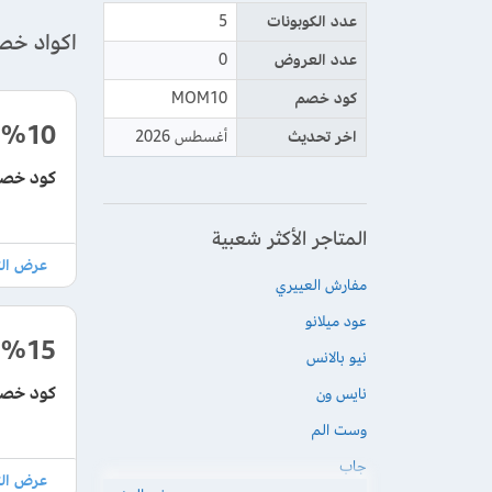
عدد الكوبونات
5
اكواد خص
عدد العروض
0
كود خصم
MOM10
%10
اخر تحديث
أغسطس 2026
كود خصم ابيات
المتاجر الأكثر شعبية
مفارش العييري
عود ميلانو
%15
نيو بالانس
كود خصم ابيات 2026 بقيمة 15
نايس ون
وست الم
جاب