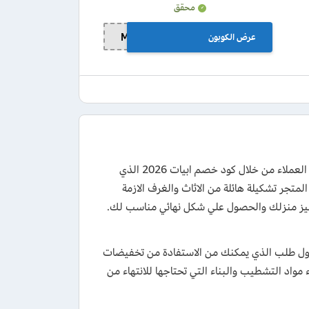
محقق
عرض الكوبون
MOM10
احصل الان علي مشترياتك من متجر abyat بتخفيضات كبري وعروض رائعة لجميع العملاء من خلال كود خصم ابيات 2026 الذي
وفر لك المتجر تشكيلة هائلة من الاثاث والغرف الازمة
تجهيز منزلك والحصول علي شكل نهائي مناسب لك.
 اول طلب الذي يمكنك من الاستفادة من تخفيضات
وشراء مواد التشطيب والبناء التي تحتاجها للانتهاء من