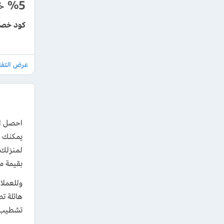
%5
خ
كود خصم 
لمنزلك 
بقيمة م
وللعملا
تشطيب م