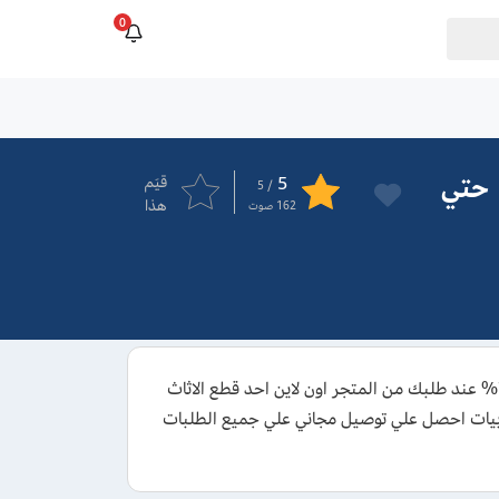
0
ات حتي
5
قيَم
/ 5
هذا
162
صوت
كود خصم ابيات 2026 يمكنك من الاستفادة الحصول علي خصم كبير يصل الي 70% عند طلبك من المتجر اون لاين احد قطع الاثاث
 abyat، وايضا من خلال كود خصم ابيات احصل علي توصيل مجاني علي جميع الطلبات