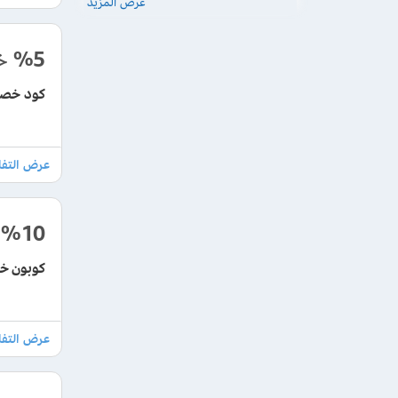
عرض المزيد
%5
خ
كود خصم abyat جديد تخفيض حتي 5% علي جم
%10
كوبون خصم ابيات