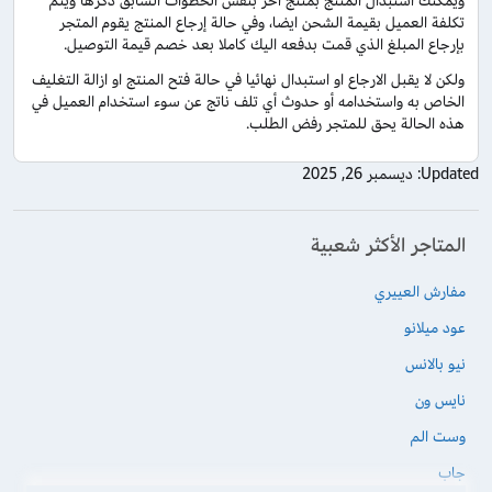
ويمكنك استبدال المنتج بمنتج آخر بنفس الخطوات السابق ذكرها ويتم
تكلفة العميل بقيمة الشحن ايضا، وفي حالة إرجاع المنتج يقوم المتجر
بإرجاع المبلغ الذي قمت بدفعه اليك كاملا بعد خصم قيمة التوصيل.
ولكن لا يقبل الارجاع او استبدال نهائيا في حالة فتح المنتج او ازالة التغليف
الخاص به واستخدامه أو حدوث أي تلف ناتج عن سوء استخدام العميل في
هذه الحالة يحق للمتجر رفض الطلب.
Updated:
ديسمبر 26, 2025
المتاجر الأكثر شعبية
مفارش العييري
عود ميلانو
نيو بالانس
نايس ون
وست الم
جاب