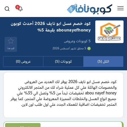
0
كود خصم عسل ابو نايف 2026 أحدث كوبون
abounayefhoney بقيمة 5%
5 كوبونات وعروض
5 محقق لشهر أغسطس 2026
قيَم هذا
الكل (5)
كوبونات (5)
عروض (0)
كود خصم عسل ابو نايف 2026 يوفر لك العديد من العروض
والخصومات الهائلة علي كل عملية شراء لك من المتجر الالكتروني
abou nayef honey تخفيضات تبدأ من 5% وتصل الي 35% علي
جميع انواع العسل والخلطات المميزة المعروضة علي المتجر، كما يوفر
المتجر تخفيضات اضافية للعملاء الجدد علي اول طلب اون لاين.