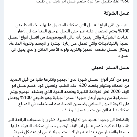
30% عند تطبيق رمز كود خصم عسل ابو نايف اول طلب.
عسل الشوكة
وهو من انقى انواع العسل التي يمكنك الحصول عليها حيث انه طبيعي
100% ويتم الحصول عليه عبر جني النحل الرحيق المتواجد في أزهار
النباتات الشوكية والتي يتميز بأنه عالي الجودة،ويعد من افضل انواع العسل
الغنية بالفيتامينات والتي تعمل على إنارة البشرة و الجسم وتقوية المناعة،
ويمتاز العسل بطعمه المميز والفريد ولونه الأحمر الداكن والذي يميل الى
السواد.
عسل السدر الجبلي
وهو من أكثر أنواع العسل شهرة لدى الجميع واكثرها طلبا من قبل العديد
من العملاء ومتوفر بخصم 20% عند الطلب وتفعيل كود خصم عسل ابو
نايف 2026 نظرا لفوائدة الكبيرة وطعمه اللذيذ الذي يعشقه الجميع ويتم
استخراجة من رحيق أزهار شجرة السدر الجبلية وهو طبيعي 100% ويعمل
على تقوية الجهاز المناعي وتحسين الصحة عند استخدامه في الصباح
يمكنك طلبه الان من متجر عسل ابو نايف.
بالاضافة الى وجود العديد من الانواع المميزة الاخرى والمنتجات الرائعة التى
يقدمها لك كود خصم عسل ابو نايف توصيل مجاني يمكنك التعرف عليها
جميعا والاختيار من بينها عند زيارتك المتجر، ولا تنسى ان عند كل تجربة