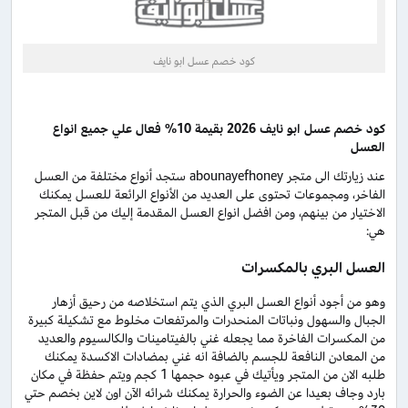
كود خصم عسل ابو نايف
كود خصم عسل ابو نايف 2026 بقيمة 10% فعال علي جميع انواع
العسل
عند زيارتك الى متجر abounayefhoney ستجد أنواع مختلفة من العسل
الفاخر، ومجموعات تحتوى على العديد من الأنواع الرائعة للعسل يمكنك
الاختيار من بينهم، ومن افضل انواع العسل المقدمة إليك من قبل المتجر
هي:
العسل البري بالمكسرات
وهو من أجود أنواع العسل البري الذي يتم استخلاصه من رحيق أزهار
الجبال والسهول ونباتات المنحدرات والمرتفعات مخلوط مع تشكيلة كبيرة
من المكسرات الفاخرة مما يجعله غني بالفيتامينات والكالسيوم والعديد
من المعادن النافعة للجسم بالضافة انه غني بمضادات الاكسدة يمكنك
طلبه الان من المتجر ويأتيك في عبوه حجمها 1 كجم ويتم حفظة في مكان
بارد وجاف بعيدا عن الضوء والحرارة يمكنك شرائه الآن اون لاين بخصم حتي