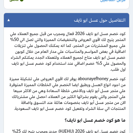
التفاصيل حول عسل ابو نايف
كود خصم عسل ابو نايف 2026 فعال ومجرب من قبل جميع العملاء علي
المتجر يتيح لك اقوي العروض والتخفيضات المميزة والتي تصل الي 50%
علي جميع المشتريات من المتجر، كما انه يمكنك الحصول علي تنزيلات
اضافية في بعض المواسم والمناسبات علي مدار العام من خلال كوبون
خصم عسل ابو نايف متاح لجميع العملاء، وللعملاء الجدد يمكنكم الشراء
والحصول علي 5% خصم اضافي عند استخدام كود خصم عسل ابو نايف
اول طلب.
كود خصم abounayefhoney يوفر لك اقوي العروض علي تشكيلة مميزة
من اجود انواع العسل ويطبق ايضا الخصم علي الخلطات المميزة المتوفرة
علي متجر عسل أبو نايف وبالاخص خلطة السعادة وهي من الاكثر مبيعا
علي المتجر والتي يقوم بشرائها الكثير من العملاء، احصل علي مشترياتك
الان من متجر عسل أبو نايف بخصومات هائلة عند التسوق واضافة
المنتجات الي سلة الشراء وتفعيل كود خصم عسل ابو نايف السعودية.
ما هو كود خصم عسل ابو نايف؟
كود خصم عسل ابو نايف 2026 (HJEHIJ) جديد ومجرب يتيح لك 25%