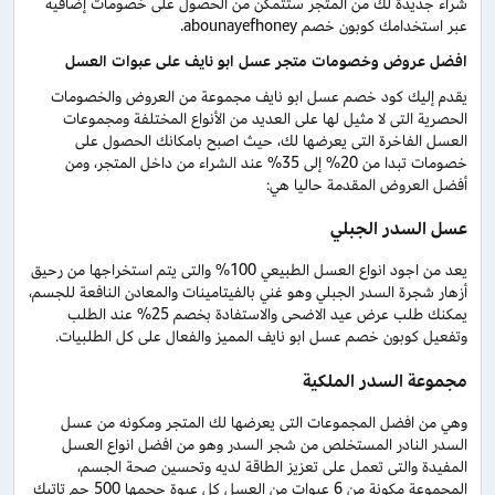
شراء جديدة لك من المتجر ستتمكن من الحصول على خصومات إضافية
عبر استخدامك كوبون خصم abounayefhoney.
افضل عروض وخصومات متجر عسل ابو نايف على عبوات العسل
يقدم إليك كود خصم عسل ابو نايف مجموعة من العروض والخصومات
الحصرية التى لا مثيل لها على العديد من الأنواع المختلفة ومجموعات
العسل الفاخرة التى يعرضها لك، حيث اصبح بامكانك الحصول على
خصومات تبدا من 20% إلى 35% عند الشراء من داخل المتجر، ومن
أفضل العروض المقدمة حاليا هي:
عسل السدر الجبلي
يعد من اجود انواع العسل الطبيعي 100% والتى يتم استخراجها من رحيق
أزهار شجرة السدر الجبلي وهو غني بالفيتامينات والمعادن النافعة للجسم،
يمكنك طلب عرض عيد الاضحى والاستفادة بخصم 25% عند الطلب
وتفعيل كوبون خصم عسل ابو نايف المميز والفعال على كل الطلبيات.
مجموعة السدر الملكية
وهي من افضل المجموعات التى يعرضها لك المتجر ومكونه من عسل
السدر النادر المستخلص من شجر السدر وهو من افضل انواع العسل
المفيدة والتى تعمل على تعزيز الطاقة لديه وتحسين صحة الجسم،
المجموعة مكونة من 6 عبوات من العسل كل عبوة حجمها 500 جم تاتيك