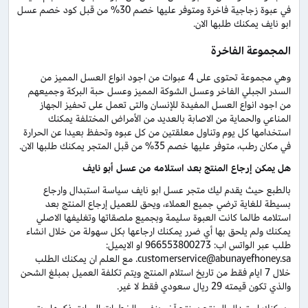
في عبوة زجاجية فاخرة ومتوفر عليها خصم 30% من قبل كود خصم عسل
ابو نايف يمكنك طلبها الان.
المجموعة الفاخرة
وهي مجموعة تحتوى على 4 عبوات من اجود انواع العسل المميز من
السدر الجبلي الفاخر وعسل الشوكة المميز وعسل حبة البركة وجميعهم
من اجود انواع العسل المفيدة للإنسان والتى تعمل على تحفيز الجهاز
المناعي والحماية من الاصابة بالعديد من الأمراض المختلفة يمكنك
استخدامها كل يوم وتناول معلقتين من كل عبوه وتحفظ بعيدا عن الحرارة
في مكان رطب، متوفر عليها خصم 35% من قبل المتجر يمكنك طلبها الان.
هل يمكن إرجاع المنتج بعد استلامه من عسل أبو نايف
بالطبع حيث يقدم ليك متجر عسل ابو نايف سياسة استبدال وارجاع
بسيطة للغاية ترضي جميع العملاء، ويحق للعميل إرجاع المنتج بعد
استلامه طالما كانت العبوة سليمة وبجميع ملصقاتها وتغليفها الاصلي
يمكنك ولم يلحق بها أي ضرر يمكنك ارجاعها بكل سهولة من خلال انشاء
طلب عبر الواتس اب: 966553800273 او الايميل:
customerservice@abunayefhoney.sa. مع العلم ان يمكنك الطلب
خلال 7 ايام فقط من تاريخ استلام المنتج ويتم تكلفة العميل بمبلغ الشحن
والذي تكون قيمته 29 ريال سعودي فقط لا غير.