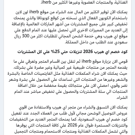
الغذائية، والمنتجات العضوية وغيرها الكثير من iherb.
يمكنك الآن توفير الكثير من المال عند الشراء من موقع iherb اون لاين
باستخدام الكوبون الفعال الذي نسخته من كوقع كوبونافا والذي يمنحك
تخفيض كبير على جميع المشتريات من أشهر الماركات العالمية بالإضافة
إلى العديد من المميزات الاخري التي تحصل عليها عند اتمام الدفع علي
موقع اي هيرب وهي خدمة الشحن المجاني للطلبات اكثر من 300 ريال
سعودي عند الطلب من داخل المملكة.
كود خصم اي هيرب 2026 تنزيلات حتي 25% علي كل المشتريات
قومي الان بزيارة موقع iherb ثم تنقل بين اقسام المتجر وتعرفي علي ما
يقدمه المتجر من منتجات طبيعية غير كميائية وغير مضرة علي بشرتك،
حيث يمكنك الان شراء المكملات الغذائية مثل الفايتمينات الخاصة بالبشرة
والشعر وغيرها من المنتجات التي تساعدك علي الحصول علي بشرة وشعر
نضر وقوي، احصلي الان علي منتجاتك بقيمة مخفضة من خلال اضافة
المنتجات الي سلة المشتريات والحصول علي تخفيض مباشر عند اتمام
الشراء.
يمكنك الان التسوق والشراء من متجر اي هيرب والاستفادة من اقوي
عروض التوصيل الوشحن مجاني لأول طلب من العملاء الجدد عند تفعيل
كود خصم اي هيرب السعودية، كما يمنحك المتجر العديد من التخفيضات
والتنزيلات المستمرة طوال عام 2026 علي كافة المنتجات التي يوفرها
والتي تشمل المكملات الغذائية ومنتجات الاستحمام ومنتجات التجميل