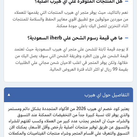
هل المنتجات المتوفرة علي اي هيرب اصلية؟
نعم بالتاكيد، حيث يوفر متجر اي هيرب المنتجات التي يقدمها للعملاء
من موردين موثوقين مع تطبيق اقوي معايير الحفظ والسلامة للمنتجات
اثناء التخزين لتصل اليك باعلي جودة ممكنة.
ما هي قيمة رسوم الشحن علي iherb السعودية؟
لا يوجد قيمة ثابتة للشحن علي متجر اي هيرب السعودية حيث تعتمد
قيمة الشحن علي وزن الطرد وطريقة الشحن التي سوف يصل اليك من
خلالها، ولكن يوفر المتجر في اغلب الاحيان شحن مجاني علي الطلبيات
بقيمة 99 ريال او اكثر اثناء فترة العروض الحالية.
التفاصيل حول اي هيرب
يعتبر كود خصم اي هيرب 2026 من الأكواد المتجددة بشكل دائم ومستمر
والذي يوفر لك نسبة كبيرة جداً من التخفيضات الممكنة عند التسوق
والشراء، حيث ان المتجر يجذب عدد كبير من العملاء وكسب ثقتهم للشراء
والتسوق عن طريق توفير منتجات أصلية بأرخص وأقل الأسعار، يمكنك الان
التسوق والتعرف علي اقسام المتجر وشراء منتجات الفيتامينات والمكملات