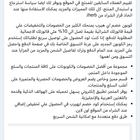
تقييم العملاء السابقين للمنتج في الموقع ويوفر لك ايضا سياسة استرجاع
و استبدال المنتج، كل تلك المميزات والمزيد يمكنك الاستفادة منها عند
اتخاذ قرار الشراء من iherb.
كوبون خصم اي هيرب يمنحك الكثير من الخصومات والتخفيضات علي
قيمة فاتورتك الشرائية بقيمة تصل الي 10% علي فاتورتك الاجمالية
المطلوبة للدفع، إذا كنت تود الحصول على توصيل سريع لطلباتك إستخدم
رمز الكوبون الجديد على عربة التسوق الخاصة بك في صفحة الدفع واحصل
علي المزيد عند اتمام الدفع وترك تفاصيل الشحن والمزيد من المزايا عند
التسوق ومن اهمها:
مجموعة من أفضل الخصومات والكوبونات على كافة المنتجات والسلع
الموجودة داخل المتجر،
قسم مميز وخاص يضم العروض والخصومات الحصرية والمتميزة على
أغلب السلع والمنتجات.
يوفر المتجر تطبيق إلكتروني يسهل تحميله على الهواتف الذكية وقدمه
باللغتين العربية والإنجليزية.
يمكنك إستخدام كود خصم ايهيرب في الحصول علي تخفيض إضافي
عند الشراء من الموقع اون لاين.
طرق دفع متعددة مع امكانية الشحن السريع