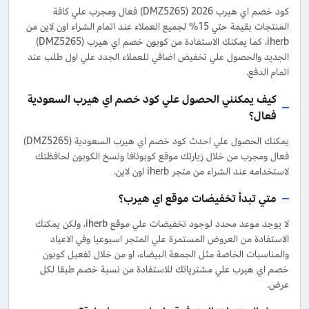
كود خصم اي هيرب 2026 (DMZ5265) فعال ومجرب علي كافة
المنتجات بقيمة حتي 15% لجميع العملاء عند اتمام الشراء اون لاين من
iherb، كما يمكنك الاستفادة من كوبون خصم اي هيرب (DMZ5265)
الجديد والحصول علي تخفيض اضافي للعملاء الجدد علي اول طلب عند
اتمام الدفع.
كيف يمكنني الحصول علي كود خصم اي هيرب السعودية
فعال؟
يمكنك الحصول علي احدث كود خصم اي هيرب السعودية (DMZ5265)
فعال ومجرب من خلال زيارتك موقع كوبونافا ونسخ الكوبون لحافظتك
لاستخدامه عند الشراء من متجر iherb اون لاين.
متي تبدأ تخفيضات موقع اي هيرب؟
لا يوجد موعد محدد لوجود تخفيضات علي موقع iherb، ولكن يمكنك
الاستفادة من العروض المستمرة علي المتجر اسبوعيا وفي الاعياد
والمناسبات الخاصة مثل الجمعة البيضاء، او من خلال تفعيل كوبون
خصم اي هيرب علي مشترياتك للاستفادة من نسبة خصم طبقا لكل
عرض.