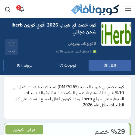
0
كود خصم اي هيرب 2026 اقوي كوبون iherb
شحن مجاني
8 كوبونات وعروض
8 محقق لشهر أغسطس 2026
قيَم هذا
الكل (8)
كوبونات (7)
عروض (0)
كود خصم اي هيرب الجديد (DMZ5265) يمنحك تخفيضات تصل الي
10% علي كافة مشترياتك من المكملات الغذائية والفيتامينات
المتوفرة علي موقع Iherb، رمز الكوبون فعال لجميع العملاء علي كل
الطلبيات خلال عام 2026.
%29
خصم
عرض الكوبون