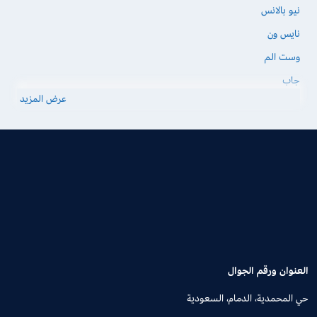
نيو بالانس
نايس ون
وست الم
جاب
عرض المزيد
العنوان ورقم الجوال
حي المحمدية، الدمام، السعودية