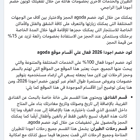
الطيران والخدمات الاخرى بخصومات هائلة من خلال تفعيلك كوبون خصم
أجودا فيزا الراجحي.
يمكنك من خلال كود خصم agoda الحجز والاختيار بين آلاف من الوجهات
المختلفة التى يمكنك زيارتها والتعرف على كافة الشقق والفلل والأماكن
الخاصة للاستئجار التى يمكنك حجزها للإقامة فيها خلال المدة الخاصة
برحلتك وستتمكن عند الحجز من الاستفادة بخصومات رائعة تزيد عن 15%
من قيمة الحجز.
كود خصم اجودا 2026 فعال علي أقسام موقع agoda
كود خصم اجودا فعال 100% علي الخدمات المختلفة والمتنوعة والتي
يبحث عنها الجميع، حيث يعتبر هذا الموقع من المواقع التي تهتم بالسفر
وحجز الرحلات اون لاين مما يجعله يسعي الي ارضاء مستخدميه بتوفير
خصومات وعروض مستمرة طوال العام عبر كوبون خصم اجودا 2026، ومن
هنا يمكن توضيح أبرز الأقسام الموجودة في هذا الموقع كما يلي:
قسم الفنادق
: ويحتوي هذا القسم على خانة خاصة بالبحث عن الفنادق
القريبة، بالإضافة إلى تاريخ وصولك وتاريخ مغادرتك بناء على المتاح
داخل الفندق الذي قمت باختياره، هذا بالإضافة إلى عدد الغرف وما إذا
كانت هذه الغرف تسيع بالغين فقط أم بالغين وأطفال أيضًا كما يمكنك
الحجز والحصول علي تخفيضات من خلال كود خصم agoda.
قسم رحلات الطيران
: يشمل هذا القسم جميع رحلات اجودا للطيران
المتاحة وجميع الرحلات التي قمت بحجزها فيما سبق كذلك مع امكانية