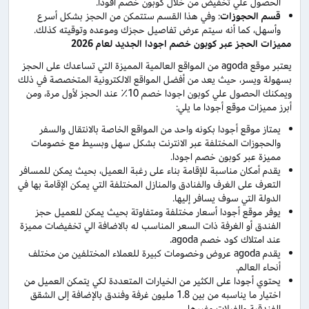
الحصول علي تخفيض من خلال كوبون خصم اقودا.
قسم الحجوزات
: وفي هذا القسم ستتمكن من الحجز بشكل أسرع
وأسهل، كما أنه سيتم عرض تفاصيل حجزك وموعده وتوقيته كذلك.
مميزات الحجز عبر كوبون خصم اجودا الجديد لعام 2026
يعتبر موقع agoda من المواقع العالمية المميزة التي تساعدك على الحجز
بسهولة ويسر، حيث يعد من أفضل المواقع الالكترونية المتخصصة في ذلك
ويمكنك الحصول علي كوبون اجودا خصم 10٪ عند الحجز لأول مرة، ومن
أبرز مميزات موقع أجودا ما يلي:
يمتاز موقع أجودا بكونه واحد من المواقع الخاصة بالانتقال والسفر
والحجوزات المختلفة عبر الانترنت بشكل سهل وبسيط مع خصومات
مميزة عبر كوبون خصم اجودا.
يقدم أمكان مناسبة للإقامة بناء على رغبة العميل، بحيث يمكن للمسافر
التعرف على الغرف والفنادق والمنازل المختلفة التي يمكن الإقامة بها في
الدولة التي سوف يسافر إليها.
يوفر موقع أجودا أسعار مختلفة ومتفاوتة بحيث يمكن للعميل حجز
الفندق أو الغرفة ذات السعر المناسب له بالاضافة الي تخفيضات مميزة
عند امتلاك كود خصم agoda.
يقدم agoda عروض وخصومات كبيرة للعملاء المختلفين من مختلف
أنحاء العالم.
يحتوي أجودا على الكثير من الخيارات المتعددة لكي يتمكن العميل من
اختيار ما يناسبه من بين 1.8 مليون غرفة وفندق بالإضافة إلى الشقق
الفندقية والفيلات وغيرها.