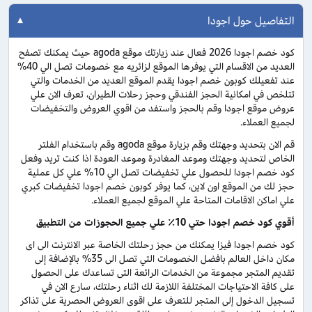
التفاصيل حول اجودا
كود خصم اجودا 2026 فعال عند زيارتك موقع agoda حيث يمكنك تصفح
العديد من الاقسام التي يوفرها الموقع لزائريه مع خصومات تصل الي 40%
عند تفعيلك كوبون خصم اجودا يقدم الموقع العديد من الخدمات والتي
تتلخص في امكانية الحجز الفندقي وحجز رحلات الطيران، تعرف الان علي
عروض موقع اجودا وقم بالحجز واستفد من اقوي العروض والتخفيضات
لجميع العملاء.
قم الان بتحديد وجهتك وقم بزيارة موقع agoda وقم باستخدام الفلتر
الخاص لتحديد وجهتك وموعد المغادرة وموعد العودة اذا كنت تريد وفعل
كود خصم اجودا للحصول علي تخفيضات تصل الي 10% علي كل عملية
حجز لك من الموقع اون لاين، كما يوفر كوبون خصم اجودا تخفيضات كبري
علي اماكن الاقامات المتاحة علي الموقع لجميع العملاء.
أقوي كود خصم اجودا حتي 10٪ علي جميع الحجوزات من التطبيق
كود خصم اجودا فيزا يمكنك من حجز رحلتك الخاصة عبر الانترنت الى اى
مكان داخل العالم بافضل الخصومات التي تصل الى 35% بالإضافة إلى
تقديم المتجر مجموعة من الخدمات الرائعة التى تساعدك على الحصول
على كافة الاحتياجات المختلفة اللازمة لك اثناء رحلتك، سارع الان في
تسجيل الدخول إلى المتجر للتعرف على اقوى العروض الحصرية على تذاكر