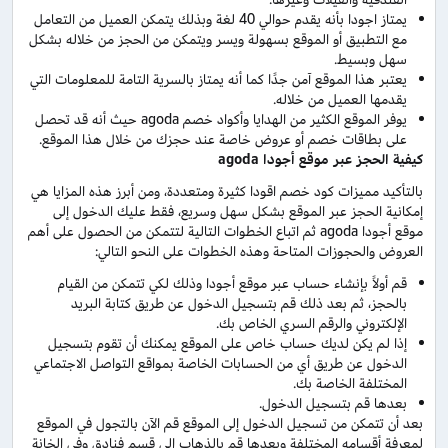
يمتاز اجودا بأنه يقدم حوالي 40 لغة وبذلك يتمكن العميل من التعامل
مع التطبيق أو الموقع بسهولة ويسر ويتمكن من الحجز من خلاله بشكل
سهل وبسيط.
يعتبر هذا الموقع آمن جدًا كما أنه يمتاز بالسرية التامة للمعلومات التي
يقدمها العميل من خلاله.
يوفر الموقع الكثير من الهدايا وأكواد خصم agoda حيث أنه قد تحصل
على بطاقات خصم أو عروض خاصة عند حجزك من خلال هذا الموقع.
كيفية الحجز عبر موقع أجودا agoda
بالتأكيد مميزات كود خصم اقودا كثيرة ومتعددة، ومن أبرز هذه المزايا هي
إمكانية الحجز عبر الموقع بشكل سهل وسريع، فقط عليك الدخول إلى
موقع أجودا agoda ثم اتباع الخطوات التالية لتتمكن من الحصول على أهم
العروض والحجوزات المتاحة وهذه الخطوات على النحو التالي:
قم أولاً بإنشاء حساب عبر موقع أجودا وذلك لكي تتمكن من القيام
بالحجز، ثم بعد ذلك قم بتسجيل الدخول عن طريق كتابة البريد
الإلكتروني والرقم السري الخاص بك.
إذا لم يكن لديك حساب خاص على الموقع يمكنك أن تقوم بتسجيل
الدخول عن طريق أي من الحسابات الخاصة بمواقع التواصل الاجتماعي
المختلفة الخاصة بك.
بعدها قم بتسجيل الدخول.
بعد أن تتمكن من تسجيل الدخول إلى الموقع قم الآن بالتجول في الموقع
لمعرفة أقسامه المختلفة وبعدها قم بالذهاب إلى قسم فنادق وفي الخانة