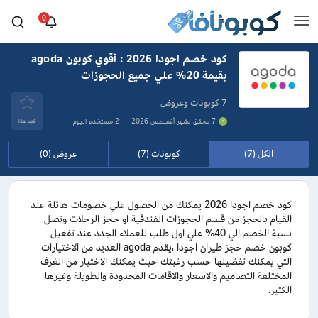
0
كود خصم اجودا 2026 : أقوي كوبون agoda
بقيمة 20% علي جميع الحجوزات
7 كوبونات وعروض
7 محقق لشهر أغسطس 2026
2 مستخدم اليوم
قيَم هذا
الكل (7)
كوبونات (7)
عروض (0)
كود خصم اجودا 2026 يمكنك من الحصول علي خصومات هائلة عند
القيام بالحجز من قسم الحجوزات الفندقية او حجز الرحلات وتصل
نسبة الخصم الي 40% علي اول طلب للعملاء الجدد عند تفعيل
كوبون خصم حجز طيران اجودا ،يقدم agoda العديد من الاختيارات
التي يمكنك تفضيلها حسب رغبتك حيث يمكنك الاختيار من الغرف
المختلفة التصاميم والاسعار والاقامات المحدودة والطويلة وغيرها
الكثير.