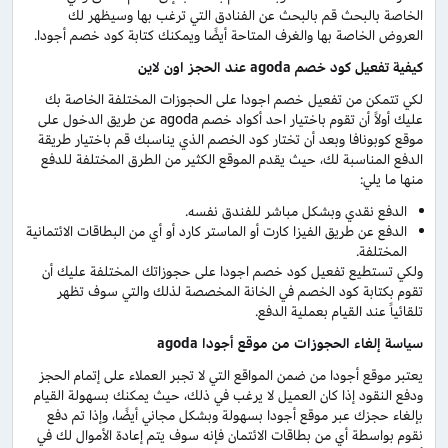
الخاصة بالبحث قم بالبحث عن الفنادق التي ترغب بها وسيظهر لك
العروض الخاصة بها والغرف المتاحة أيضًا ويمكنك كتابة كود خصم أجودا.
كيفية تفعيل كود خصم agoda عند الحجز اون لاين
لكي تتمكن من تفعيل خصم اجودا على الحجوزات المختلفة الخاصة بك
عليك أولاً أن تقوم باختيار احد أكواد خصم agoda عن طريق الدخول على
موقع كوبونافا وبعد أن تختار كود الخصم الذي يناسبك قم باختيار طريقة
الدفع المناسبة لك، حيث يقدم الموقع الكثير من الطرق المختلفة للدفع
منها ما يلي:
الدفع نقدي وبشكل مباشر للفندق نفسه.
الدفع عن طريق الفيزا كارت أو الماستر كارد أو أي من البطاقات الائتمانية
المختلفة.
ولكي تستطيع تفعيل كود خصم اجودا على حجوزاتك المختلفة عليك أن
تقوم بكتابة كود الخصم في الخانة المخصصة لذلك والتي سوف تظهر
تلقائياً عند القيام بعملية الدفع.
سياسة إلغاء الحجوزات من موقع أجودا agoda
يعتبر موقع أجودا من ضمن المواقع التي لا تجبر العملاء على إتمام الحجز
ودفع النقود إذا كان العميل لا يرغب في ذلك، حيث يمكنك بسهولة القيام
بإلغاء حجزك عبر موقع أجودا بسهولة وبشكل مجاني أيضًا، وإذا تم دفع
نقوم بواسطة أي من بطاقات الائتمان فإنه سوف يتم إعادة الأموال لك في