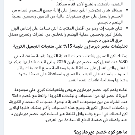
الشعور بالامتلاء والشبع لأكبر فترة ممكنة.
هيبافار شاي ديتوكس الذي يعمل على إزالة جميع السموم الضارة من
الجسم والعمل على حرق مستويات عالية من الدهون وتحسين عملية
الهضم بالجسم.
شاي شيب إت وهو من أفضل المنتجات التي تساعد على إنقاص الوزن
بشكل كبير وتحسين عملية الهضم والتخلص من الغازات وتسريع معدل
حرق الدهون بالجسم.
تخفيضات متجر ديرمازون بقيمة 15% علي منتجات التجميل الكورية
يمكنك الان التسوق واقتناء منتجات العناية الكورية بقيمة مخفضة حتي
30% عند تفعيل كود خصم ديرمازون 2026 والتى اثبتت فاعليتها بتركيبتها
الفعال والتى تعمل على حماية البشرة ومعالجة جميع التصبغات واثار
الحبوب، وتساعد على الترطيب العميق والمحافظة على صحة البشرة
وشبابها ومعالجة علامات تقدم العمر.
لذلك يقدم كود خصم ديرمازون عروض وتخفيضات كبري علي مجموعة
كبيرة لا حصر لها من المنتجات والبكجات الكورية الرائعة مع خصم 35%
عند الشراء من بين مجموعات العناية بالبشرة، منتجات الاستحمام الكورية،
و مكملات الجمال الكورية، جميع هذه المنتجات وأكثر يمكنك طلبها اونلاين
الان لتصلك في اسرع وقت واقل تكلفة عبر نسخك كود خصم ديرمازون د
هند ولصقه في صفحة الدفع للاستفادة من العرض.
ما هو كود خصم ديرمازون؟