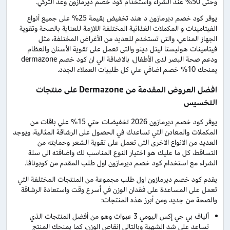
وحتى 50% عند الشراء واستخدام كود خصم ديرمازون وعد التركي.
يوفر كود خصم ديرمازون د هند تخفيض بقيمة 25% على جميع أنواع
الفيتامينات و المكملات الغذائية المختلفة اللازمة للعناية بالصحة وتقوية
الجهاز المناعي، والتى تستخدم للعديد من الأغراض المختلفة، مثل
فيتامينات هوليستا ليتل دينو والتى تعمل على تقوية الأسنان والعظام
ودعم صحة البصر لدى الأطفال، بالاضافة الي ان كود خصم dermazone
يمنحك 10% خصم اضافي علي كل طلبيات العملاء الجدد.
افضل العروض المقدمة من Dermazone على منتجات
التخسيس
يوفر كود خصم ديرمازون 2026 تخفيضات حتي 15% علي باقات من
المكملات والمعادن التي تساعدك في الحصول على الرشاقة المثالية، ويوجد
العديد من الانواع الاخرى التى تعمل على تقوية الشعر وحمايته من
التساقط، كل ما عليك هو اختيار النوع المناسب لك واضافته الى سلة
الشراء مع استخدام كود خصم ديرمازون اول طلب المقدم من كوبونافا.
يقدم كود خصم ديرمازون اول طلب مجموعة من المنتجات المختلفة التي
تعمل على المساعدة على فقدان الوزن في أسرع وقت واستعادة الرشاقة
والصحة من جديد ومن أبرز هذه المنتجات:
ألياف بي جي إكس اليومي 3 عبوات وهو من أفضل المنتجات الذي
تساعد على شد الشهية وبالتالي إنقاص الوزن، كما يمنحك المنتج