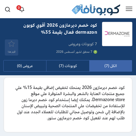
0
كود خصم ديرمازون 2026 أقوي كوبون
dermazon فعال بقيمة 35%
7 كوبونات وعروض
7 محقق لشهر أغسطس 2026
قيَم هذا
الكل (7)
كوبونات (7)
عروض (0)
كود خصم ديرمازون 2026 يمنحك تخفيض إضافي بقيمة 15% علي
جميع منتجات العناية بالشعر والبشرة المتوفرة علي موقع
Dermazone store، يمكنك إيضا إستخدام كود خصم ديرما زون
للإستفادة من تخفيضات علي المنتجات الصحية وتبييض الإسنان
بالإضافة إلي شحن وتوصيل مجاني للطلبات للعملاء الجدد عند اول
طلب لهم عند تفعيل كود خصم ديرمازون ستور.