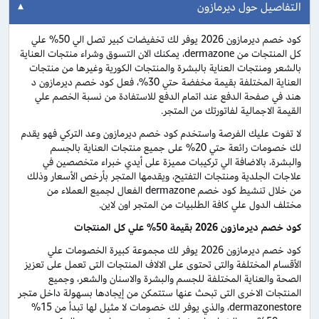
التفاصيل حول ديرمازون
كود خصم ديرمازون 2026 يوفر لك تخفيضات كبير تصل الي 50% علي
كل المنتجات من dermazone، يمكنك الان التسوق وشراء منتجات العناية
بالشعر ومنتجات العناية بالبشرة والمنتجات الكورية وغيرها من منتجات
العناية المختلفة بقيمة مخفضة حتي 30%، فعل كود خصم ديرمازون د
هند في صفحة الدفع عند اتمام الدفع للاستفادة من نسبة الخصم علي
القيمة الاجمالية لفاتورتك من المتجر.
لا تفوت عليك الفرصة واستخدم كود خصم ديرمازون وعد التركي فهو يقدم
لك خصومات رائعة حتي 20% على جميع منتجات العناية بالجسم
والبشرة، بالاضافة الي تركيبات مميزة على أيدي خبراء متخصصين في
علاجات الجلدية ومنتجات التفتيح، ويقدمها المتجر بأرخص الأسعار وذلك
من خلال تنشيط كود خصم dermazone الفعال لجميع العملاء من
مختلف الدول علي كافة الطلبيات من المتجر اون لاين.
كود خصم ديرمازون 2026 بقيمة 50% علي كل المنتجات
كود خصم ديرمازون 2026 يوفر لك مجموعة كبيرة الخصومات علي
الأقسام المختلفة والتى تحتوى على الالاف المنتجات التى تعمل على تعزيز
الصحة والعناية المختلفة للجسم والبشرة والاسنان والشعر، وجميع
المنتجات الاخرى التى تبحث عنها ستتمكن من إيجادها بسهولة داخل متجر
dermazonestore، والذي يوفر لك خصومات لا مثيل لها تبدأ من 15%