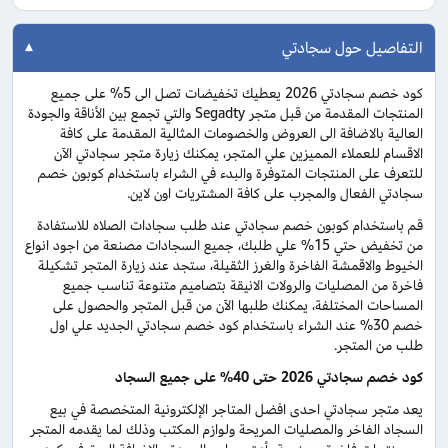
التفاصيل حول سجادتي
كود خصم سجادتي 2026 يعطيك تخفيضات تصل الى 5% على جميع
المنتجات المقدمة من قبل متجر Segadty والتي تجمع بين الأناقة والجودة
العالية بالاضافة الى العروض والخصومات المثالية المقدمة على كافة
الاقسام للعملاء المميزين علي المتجر، يمكنك زيارة متجر سجادتي الآن
للتعرف على المنتجات المتوفرة والبدء في الشراء باستخدام كوبون خصم
سجادتي الفعال والمجرب على كافة المشتريات اون لاين.
قم باستخدام كوبون خصم سجادتي عند طلب سجادات الصلاه للاستفادة
من تخفيض حتي 15% علي طلبك، جميع السجادات مصنعة من اجود انواع
الخيوط والاقمشة الفاخرة والغرز الثقيلة، ستجد عند زيارة المتجر تشكيلة
فاخرة من المصليات والرولات الانيقة بتصاميم متنوعة تناسب جميع
المساحات المختلفة، يمكنك طلبها الآن من قبل المتجر والحصول على
خصم 30% عند الشراء باستخدام كود خصم سجادتي الجديد علي اول
طلب من المتجر.
كود خصم سجادتي 2026 حتى 40% على جميع السجاد
يعد متجر سجادتي احدى افضل المتاجر الإلكترونية المتخصصة في بيع
السجاد الفاخر والمصليات المريحة ولوازم المكتب وذلك لما يقدمه المتجر