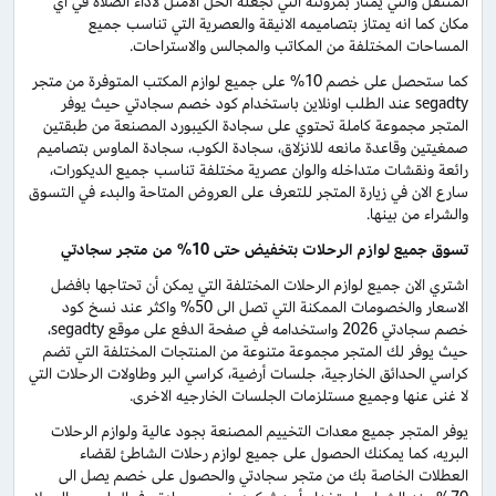
المتنقل والتي يمتاز بمرونته التي تجعله الحل الأمثل لأداء الصلاة في أي
مكان كما انه يمتاز بتصاميمه الانيقة والعصرية التي تناسب جميع
المساحات المختلفة من المكاتب والمجالس والاستراحات.
كما ستحصل على خصم 10% على جميع لوازم المكتب المتوفرة من متجر
segadty عند الطلب اونلاين باستخدام كود خصم سجادتي حيث يوفر
المتجر مجموعة كاملة تحتوي على سجادة الكيبورد المصنعة من طبقتين
صمغيتين وقاعدة مانعه للانزلاق، سجادة الكوب، سجادة الماوس بتصاميم
رائعة ونقشات متداخله والوان عصرية مختلفة تناسب جميع الديكورات،
سارع الان في زيارة المتجر للتعرف على العروض المتاحة والبدء في التسوق
والشراء من بينها.
تسوق جميع لوازم الرحلات بتخفيض حتى 10% من متجر سجادتي
اشتري الان جميع لوازم الرحلات المختلفة التي يمكن أن تحتاجها بافضل
الاسعار والخصومات الممكنة التي تصل الى 50% واكثر عند نسخ كود
خصم سجادتي 2026 واستخدامه في صفحة الدفع على موقع segadty،
حيث يوفر لك المتجر مجموعة متنوعة من المنتجات المختلفة التي تضم
كراسي الحدائق الخارجية، جلسات أرضية، كراسي البر وطاولات الرحلات التي
لا غنى عنها وجميع مستلزمات الجلسات الخارجيه الاخرى.
يوفر المتجر جميع معدات التخييم المصنعة بجود عالية ولوازم الرحلات
البريه، كما يمكنك الحصول على جميع لوازم رحلات الشاطئ لقضاء
العطلات الخاصة بك من متجر سجادتي والحصول على خصم يصل الى