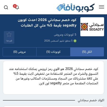
0
كود خصم سجادتي 2026 احدث كوبون
segadty بقيمة 5% علي كل الطلبات
5 كوبونات وعروض
5 محقق لشهر أغسطس 2026
قيَم هذا
الكل (5)
كوبونات (5)
عروض (0)
كود خصم سجادتي 2026 هو اقوي رمز ترويجي يمكنك استخدامه عند
التسوق والشراء من المتجر للاستفادة من تخفيض ثابت بقيمة 5%
علي كافة مشترياتك من السجاد ومستلزمات المكاتب وغيرها من
المنتجات المقدمة من متجر segadty اون لاين.
اكواد خصم سجادتي