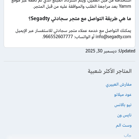
استخدامه من قبل العميل، ويتم استرداد المبلغ الذي تم دفعه عبر موقع
Yamm بعد مراجعة الطلب والموافقة عليه من قبل المتجر.
ما هي طريقة التواصل مع متجر سجادتي Segadty؟
يمكنك التواصل مع خدمه عملاء متجر سجادتي للاستفسار عبر الإيميل
info@segadty.com أو الواتساب: 966552607777.
Updated:
ديسمبر 30, 2025
المتاجر الأكثر شعبية
مفارش العييري
عود ميلانو
نيو بالانس
نايس ون
وست الم
جاب