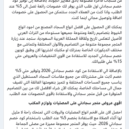
من منتجات فاخرة مصنوعة بأدق معايير الجودة، بالاضافة إلى توفير كود
خصم سجادتي اول طلب الذي يوفر لك خصومات رائعة تصل الى 5% عند
الطلب، واذا كنت من العملاء الجدد ستتمكن من الحصول على خصومات
اضافة وتوصيل مجاني اينما كنت.
يمكنك الان الحصول على افضل انواع السجاد المصنع من اجود انواع
الخيوط بتصاميم رائعة ومتنوعة جميعها مستوحاه من التراث العربي
الأصيل لتعكس تاريخ وثقافة المملكة العربية السعودية، ستجد عند زيارة
المتجر مجموعة متنوعة من التصاميم والألوان المختلفة وتتماشى مع
مختلف الديكورات الخاصة بمنزلك او مكتبك اشتريها الان وطبق كوبون
خصم سجادتي الجديد للاستفادة من اقوي التخفيضات والعروض حتي
15% علي طلبياتك.
بالإضافة الي الاستفادة من كود خصم سجادتي 2026 وتوفير حتي 5%
خصم ثابت على مشترياتك من جميع مقاسات السجاد المستطيل الذي
يناسب جميع المساحات المختلفة و تتميز بنعومتها الفائقة التي تضيف
جمال الى مساحتك الخاصة، يمكنك الآن شراء الافضل لك من بين التصاميم
المتوفرة من قبل متجر سجادتي والاستفادة باقوى الخصومات عند الطلب.
اقوي عروض متجر سجادتي على المصليات ولوازم المكتب
احصل الان على افخم انواع المصليات والرولات التي تمنحك راحة لا مثيل
لها أثناء الصلاة مع الاستفادة بخصم 5% عند الطلب باستخدام كود خصم
سجادتي 2026، حيث يوفر المتجر مجموعة مميزة من مصلى الجماعة