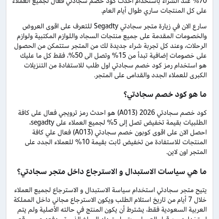
70% عند الشراء باستخدام أحدث كود خصم سجادتي فعال لجميع العملاء
على كل المنتجات ساري طوال أيام العام.
سارع الان في زيارة متجر سجادتي Segadty للتعرف على اقوى العروض
والخصومات المقدمة على جميع منتجات السجاد واللوازم المكتبية ولوازم
الرحلات، وعند كل تجربة شراء جديدة لك من المتجر ستتمكن من الحصول
على خصومات إضافية تبدأ من 15% وتصل الى 50%، فقط كل ما عليك
هو استخدام رمز كود خصم سجادتي اول طلب للاستفادة من التنزيلات
الكبرى للعملاء الجدد والقدامى على المتجر.
ما هو كود خصم سجادتي؟
كود خصم سجادتي 2026 (A013) هو احدث رمز ترويجي فعال على كافة
الطلبيات بقيمة تخفيض تصل إلى 5% لجميع العملاء على segadty،
احصل الان على اقوى كوبون خصم سجادتي (A013) فعال علي كافة
المنتجات للاستفادة من تخفيض ثابت بقيمة 10% للعملاء الجدد على
المتجر اون لاين.
ما هي سياسات الاستبدال و الاسترجاع داخل متجر سجادتي؟
يتيح متجر سجادتي استخدام سياسة الاستبدال و الاسترجاع لجميع العملاء
خلال 7 أيام من تاريخ استلام الطلب ويكون الاسترجاع مجاني داخل المملكة
العربية السعودية فقط، يشترط أن يكون المنتج في حالته الأصلية ولم يتم