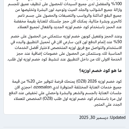
100% والمفضل لدى جميع السيدات للحصول على تنظيف عميق للجسم
وازالة جميع الشوائب والجلد الميت وتوحيد لون البشرة وتخليصها من
جميع البقع الداكنة والرواسب والتصبغات والحصول على جسم ناعم
كالحرير وبشرة مثالية، يمكنك الان حجز جلستك للعناية بقيمة مخفضة
عند الحجز باستخدام كود خصم اوزيه الجديد والفعال لجميع العملاء.
وعند الحجز وتفعيل كوبون خصم اوزيه ستتمكني من الحصول على خصم
50% عند إتمام الدفع اون لاين، سارعي الان في تحميل التطبيق والبدء في
الاستخدام والتواصل مع فريق اوزيه المتخصص لاختيار أفضل الخدمات
المناسبة لك، وستتمكن من الحصول على خصومات إضافية عند حجز
الخدمة الاولى لك من داخل التطبيق عند تنشيط كود خصم اوزيه اول طلب.
ما هو كود خصم اوزيه؟
كود خصم اوزيه 2026 (OZ8) يمنحك فرصة لتوفير حتي 20% من قيمة
جميع خدمات العناية المختلفة المتوفرة لدي ozeesalon، احجزي الان
جلسات العناية بالجسم والشعر والبشرة واحصلي علي تخفيض عند الدفع
اول مرة باستخدام كود خصم اوزيه اول طلب (OZ8) المخصص للعملاء
الجدد علي المتجر.
Updated:
ديسمبر 30, 2025