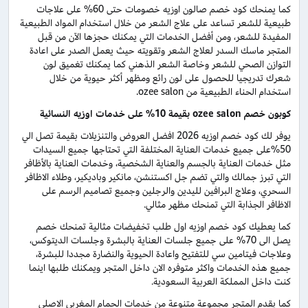
كما يمنحك كود خصم صالون اوزيه خصومات حتى 60% على علاجات
طبيعية للشعر تساعد على علاج الشعر من خلال استخدام المواد الطبيعية
المفيدة للشعر، ومن أفضل الخدمات التي يمكنك حجزها الآن من قبل
المتجر ماسك السدر لعلاج الشعر وتقويته حيث يعمل الصدر على اعادة
التوازن الصحي للشعر وخاصة الشعر الذهني كما يمكنك تغميق لون
شعرك تدريجيا للحصول على لون رائع ومظهر أكثر حيوية من خلال
استخدام الحناء الطبيعية من ozee salon.
كوبون خصم ozee salon بقيمة 10% على خدمات اوزيه النسائية
يوفر لك كود خصم اوزيه 2026 افضل العروض والتنزيلات بقيمة تصل الي
50%على جميع خدمات العناية المختلفة التي تحتاجها جميع السيدات
مثل خدمات العناية بالجسم والعناية الشخصية، وخدمات العناية بالأظافر
التي تبرز جمالك والتي تضم جل اكستنشن، مانكير وباديكير، وطلاء الاظافر
السحري، وعلاج البرافين لليدين والرجلين وجميع تصاميم الرسم على
الاظافر الجذابة التي تمنحك مظهر مثالي.
كما يعطيك كود خصم اوزيه اول طلب تخفيضات مثالية تمنحك خصم
يصل الى 70% على جميع جلسات العناية بالبشرة وجلسات الديتوكس،
وعلاجات فيتامين سي للتفتيح واعادة الحيوية والنضارة مجددا للبشرة،
جميع هذه الخدمات واكثر متوفره الان داخل المتجر ويمكنك طلبها اينما
كنت داخل المملكة العربية السعودية.
كما يقدم المتجر مجموعة متنوعة من خدمات الحمام المغربي الاصلي