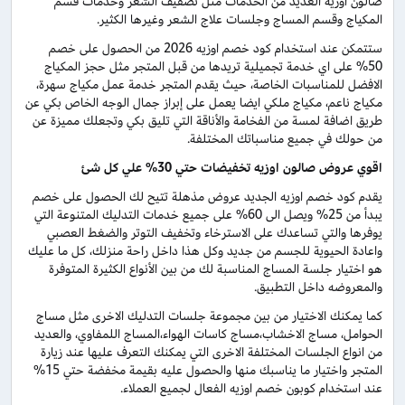
صالون اوزيه العديد من الخدمات مثل تصفيف الشعر وخدمات قسم
المكياج وقسم المساج وجلسات علاج الشعر وغيرها الكثير.
ستتمكن عند استخدام كود خصم اوزيه 2026 من الحصول على خصم
50% على اي خدمة تجميلية تريدها من قبل المتجر مثل حجز المكياج
الافضل للمناسبات الخاصة، حيث يقدم المتجر خدمة عمل مكياج سهرة،
مكياج ناعم، مكياج ملكي ايضا يعمل على إبراز جمال الوجه الخاص بكي عن
طريق اضافة لمسة من الفخامة والأناقة التي تليق بكي وتجعلك مميزة عن
من حولك في جميع مناسباتك المختلفة.
اقوي عروض صالون اوزيه تخفيضات حتي 30% علي كل شئ
يقدم كود خصم اوزيه الجديد عروض مذهلة تتيح لك الحصول على خصم
يبدأ من 25% ويصل الى 60% على جميع خدمات التدليك المتنوعة التي
يوفرها والتي تساعدك على الاسترخاء وتخفيف التوتر والضغط العصبي
واعادة الحيوية للجسم من جديد وكل هذا داخل راحة منزلك، كل ما عليك
هو اختيار جلسة المساج المناسبة لك من بين الأنواع الكثيرة المتوفرة
والمعروضه داخل التطبيق.
كما يمكنك الاختيار من بين مجموعة جلسات التدليك الاخرى مثل مساج
الحوامل، مساج الاخشاب،مساج كاسات الهواء،المساج اللمفاوي، والعديد
من انواع الجلسات المختلفة الاخرى التي يمكنك التعرف عليها عند زيارة
المتجر واختيار ما يناسبك منها والحصول عليه بقيمة مخفضة حتي 15%
عند استخدام كوبون خصم اوزيه الفعال لجميع العملاء.