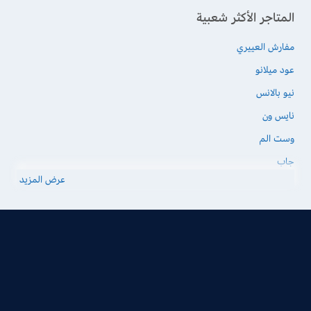
المتاجر الأكثر شعبية
مفارش العييري
عود ميلانو
نيو بالانس
نايس ون
وست الم
جاب
عرض المزيد