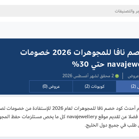
كود خصم نافا للمجوهرات 2026 خصومات
nava حتي 30%
2 محقق لشهر أغسطس 2026
(2)
كوبونات (2)
عروض (0)
المتجر، فضلا عن تقديم موقع navajewellery كل ما يخ
 طلب في جميع دول الخليج.