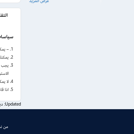
عرض المزيد
التف
سياسات ال
– يمكنك
يمكنك 
يجب ف
الاستر
لا يم
اذا ق
Updated:
ديسم
من ن