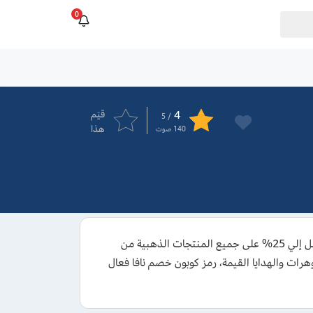
0
4
قيَم
/ 5
هذا
140
صوت
نوفر لكم أحدث كود خصم نافا للمجوهرات لعام 2026 للإستفادة من خصومات تصل إلي 25% على جميع المنتجات الذهبية من
ص مستلزمات حفظ المجوهرات والهدايا القيمة، رمز كوبون خصم نافا فعال