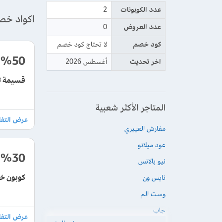
عدد الكوبونات
2
اكواد خص
عدد العروض
0
كود خصم
لا تحتاج كود خصم
%50
اخر تحديث
أغسطس 2026
قسيمة ت
المتاجر الأكثر شعبية
مفارش العييري
عود ميلانو
%30
نيو بالانس
كوبون خصم نافا لل
نايس ون
وست الم
جاب