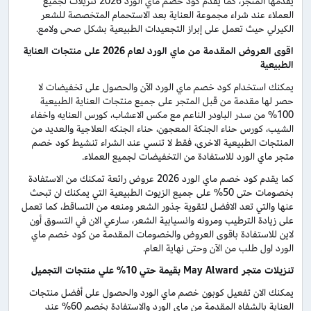
يقدمها المتجر، كما يقدم كود خصم ماي الورد 2026 تنزيلات لجميع
العملاء عند شراء مجموعة العناية بعد الاستحمام المتخصصة للشعر
الكيرلي حيث تعمل على إبراز التجعيدات الطبيعية بشكل صحى ولامع.
اقوى العروض المقدمة من ماي الورد لعام 2026 على منتجات العناية
الطبيعية
يمكنك استخدام كود خصم ماي الورد الآن والحصول على تخفيضات لا
حصر لها مقدمة من قبل المتجر على جميع منتجات العناية الطبيعية
100% من سدر الباودر الناعم مع مكس الاعشاب، كورس العنايه واخفاء
الشيب، كورس حناء الجنكة المعجون، حناء الجنكه العلاجية والعديد من
المنتجات الطبيعية الاخرى، فقط لا تنسي عند الشراء تنشيط كود خصم
متجر ماي الورد للاستفادة من التخفيضات لجميع العملاء.
كما يقدم كود خصم ماي الورد 2026 عروض رائعة تمكنك من الاستفادة
بخصومات حتى 50% على جميع الزيوت الطبيعية التي يمكنك ان تبحث
عنها والتي تعد الافضل لتقوية جذور الشعر ومنعه من التساقط، كما تعمل
على زيادة الترطيب ومرونه وانسيابية الشعر، سارعي الان في التسوق أون
لاين للاستفادة باقوى العروض والخصومات المقدمة من كود خصم ماي
الورد اول طلب من الآن وحتى نهاية العام.
تنزيلات متجر May Alward بقيمة حتي 10% علي منتجات التجميل
يمكنك الان تفعيل كوبون خصم ماي الورد والحصول على أفضل منتجات
العناية بالشفاه المقدمة من ماي الورد والاستفادة بخصم 60% عند