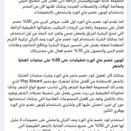
مجموعة عناية الهيدروفيشيال الرائعة التي تعمل على التفتيح الليلي
ومعالجة الهالات والتصبغات العنيده يمكنك طلبها الان من المتجر
باستخدام كوبون خصم ماي الورد واستمتعي بالتخفيضات.
كما يقدم كود خصم ماي الورد اول طلب عروض كبري حتي 50% خصم
فعال علي مجموعة رائعة من كريمات الترطيب بمكوناتها الطبيعية الرائعة
التي تمنح البشرة اشراق ولمعان صحي وتعزز شد الجلد من اول استخدام،
كما يمكنك الشراء باستخدام كود خصم ماي الورد وعد التركي تركيبة الكريم
المعقدة تجعله يعمل على تحسين مرونة البشرة ويكافح التجاعيد وعلامات
تقدم السن والحصول علي 10% خصم فعال علي مشترياتك.
كوبون خصم ماي الورد تخفيضات حتى 50% على منتجات العناية
بالشعر
يمكنك الان تفعيل كود خصم متجر ماي الورد وشراء منتجات العناية
بالشعر للاستفادة من أفضل عناية لشعرك مع متجر May Alward الذي
يقدم لك المجموعة العلاجية للشعر والتي تناسب جميع انواع الشعر، وذلك
لمكوناته الطبيعية من زيت عشبي يعمل على تنشيط بصيلات الشعر ويعيد
بنائه بالكامل وتعد من افضل المجموعات العلاجية التي يمكنك استخدامها
دون اي ضرر، احصلي عليها الان واشتري باستخدام كوبون خصم ماي الورد
ووفري الكثير.
استخدم كود خصم ماي الورد وعد التركي واحصلي على خصومات لا مثيل
لها تصل الى 50% على جميع منتجات العناية بالشعر الطبيعية التي