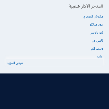
المتاجر الأكثر شعبية
مفارش العييري
عود ميلانو
نيو بالانس
نايس ون
وست الم
جاب
عرض المزيد