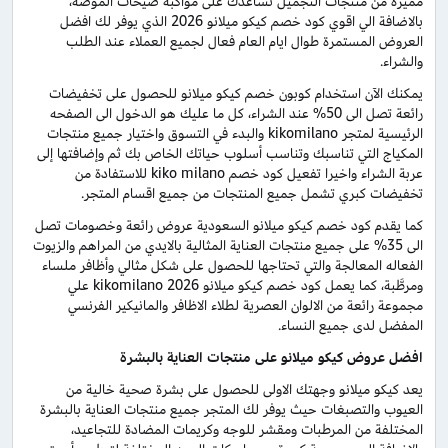
مميزة من منتجات التجميل تساعدك على مواكبة صيحات الموضة،
بالاضافة الي اقوي كود خصم كيكو ميلانو 2026 الذي يوفر لك افضل
العروض المستمرة طوال ايام العام فعال لجميع العملاء عند الطلب
والشراء.
يمكنك الآن استخدام كوبون خصم كيكو ميلانو للحصول على تخفيضات
رائعة تصل الى 50% عند الشراء، كل ما عليك هو الدخول الى الصفحه
الرئيسية لمتجر kikomilano والبدء في التسوق واختيار جميع منتجات
المكياج التي تناسبك وتناسب أسلوب حياتك الخاص بك ثم وإضافتها إلى
عربة الشراء واخيرا تفعيل كود خصم kiko milano للاستفادة من
تخفيضات كبري تشمل جميع المنتجات من جميع اقسام المتجر.
كما يقدم كود خصم كيكو ميلانو السعودية عروض رائعة وخصومات تصل
الى 35% على جميع منتجات العناية المثالية بالايدي من المراهم والزيوت
الفعاله المعالجة والتي تحتاجها للحصول على شكل مثالي وأظافر ملساء
ومرطَّبة، كما يعمل كود خصم كيكو ميلانو 2026 kikomilano علي
مجموعة رائعة من الالوان العصرية لطلاء الاظافر والمانيكير الفرنسي
المفضل لدى جميع النساء.
افضل عروض كيكو ميلانو على منتجات العناية بالبشرة
يعد كيكو ميلانو وجهتك الاولى للحصول على بشرة صحية خالية من
العيوب والتصبغات حيث يوفر لك المتجر جميع منتجات العناية بالبشرة
المختلفة من المرطبات ومقشر للوجه وكريمات المضادة للتجاعيد،