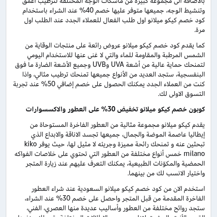
بالاضافة الى مجموعة كبيرة من ماسكات الوجه المختلفة لترطيب أعمق
وتنشيط الوجه، جميعها متوفر عليها خصم 40% عند الشراء باستخدام
كود خصم كيكو ميلانو اول طلب الفعال للعملاء الجدد عند الطلب اول
مرة.
كما يقدم كود خصم كيكو ميلانو عروض رائعة على منتجات الوقاية من
الشمس المرطبة والمقاومة للماء والتي لا غنى عنها للاستخدام اليومي
لتمنحك حماية عالية من أشعة UVA وUVB وجميع الأشعة الضارة ما فوق
البنفسجية، ستجد العديد من الأنواع جميعها تمنحك ترطيب مثالي، واذا
كنت من العملاء الجدد يمكنك الحصول على خصم إضافي 50% عند تجربة
التسوق الاولى لك.
كوبون خصم كيكو ميلانو تخفيض 30% على العطور والاكسسوارات
يقدم كيكو ميلانو مجموعة مثالية من العطور الفاخرة المستوحاة من
إيطاليا عاصمة الموضة والجمال، جميعها تجسد الاناقة والابداع الذي
تبحثين عنه و تمنحك رائحة مميزة وجريئه لا مثيل لها، حيث يوفر kiko
milano خمس أنواع مختلفة من العطور التي تحتوي على خلاصات الفواكه
الحمضية والمكوّنات الطبيعية، يمكنك التعرف عليهم عند زيارة المتجر
واختيار الانسب لك من بينهما.
استخدم الان من كود خصم كيكو ميلانو السعودية عند شراء العطور
الفاخرة المقدمة من قبل المتجر واحصل على خصم 30% عند الشراء،
ستجد روائح مختلفة من العطور وأساليب عديدة منها العصري، الفني،