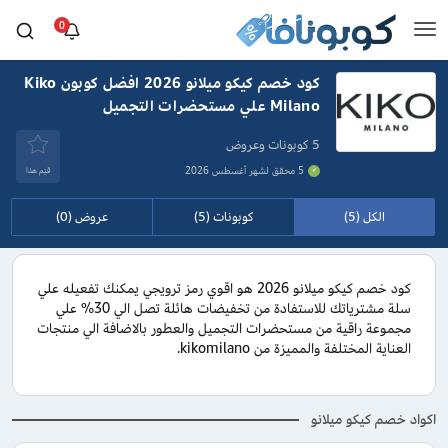
0
كود خصم كيكو ميلانو 2026 افضل كوبون Kiko
Milano علي مستحضرات التجميل
5 كوبونات وعروض
5 محقق لشهر أغسطس 2026
قيَم هذا
الكل (5)
كوبونات (5)
عروض (0)
كود خصم كيكو ميلانو 2026 هو اقوي رمز ترويجي يمكنك تفعيله علي
سلة مشترياتك للاستفادة من تخفيضات هائلة تصل الي 30% علي
مجموعة راقية من مستحضرات التجميل والعطور بالاضافة الي منتجات
العناية المختلفة والمميزة من kikomilano.
اكواد خصم كيكو ميلانو