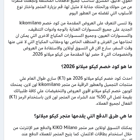
القوي، الأنيق، المشرق لتناسب جميع الاطلالات المختلفة وتجعلك منفردا
عن من حولك ورائحتك جذابة لا مثيل لها، قم بزيارة المتجر واختار نوع
الأسلوب التي تفضله من العطور اليوم.
ولا تنسى التعرف على العروض المقدمة من كود خصم kikomilano
الجديد على جميع اكسسوارات العناية بالوجه وادوات التنظيف،
واكسسوارات العيون، وجميع اكسسوارات المكياج الاخرى التي يمكن ان
تحتاجها من الفرش و المنظف الخاص بها وحقائب المكياج التي لا غنى عنها
وقت السفر، سارع الان في التسوق أونلاين والاستفادة من العروض
والخصومات التي لا حصر لها المقدمة من كيكو ميلانو 2026.
ما هو كود خصم كيكو ميلانو 2026؟
احدث كود خصم كيكو ميلانو 2026 هو (K1) ساري طوال العام علي
منتجات التجميل والعطور الراقية من متجر kikomilano اون لاين، يمنحك
كوبون خصم كيكو ميلانو اقوي العروض والتخفيضات علي كافة طلبياتك
بقيمة تصل الي 50% عند الشراء من المتجر اون لاين باستخدام الرمز (K1)
الفعال لجميع العملاء.
ما هي طرق الدفع التي يقدمها متجر كيكو ميلانو؟
يمكنك التسوق اونلاين عبر متجر KIKO Milano والدفع عبر الإنترنت من
خلال استخدام بطاقات الائتمان، كما يتيح المتجر للعملاء الدفع عند