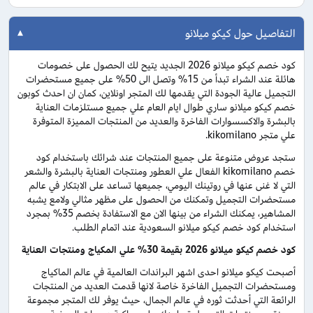
التفاصيل حول كيكو ميلانو
كود خصم كيكو ميلانو 2026 الجديد يتيح لك الحصول على خصومات
هائلة عند الشراء تبدأ من 15% وتصل الى 50% على جميع مستحضرات
التجميل عالية الجودة التي يقدمها لك المتجر اونلاين، كمان ان احدث كوبون
خصم كيكو ميلانو ساري طوال ايام العام علي جميع مستلزمات العناية
بالبشرة والاكسسوارات الفاخرة والعديد من المنتجات المميزة المتوفرة
علي متجر kikomilano.
ستجد عروض متنوعة على جميع المنتجات عند شرائك باستخدام كود
خصم kikomilano الفعال علي العطور ومنتجات العناية بالبشرة والشعر
التي لا غنى عنها في روتينك اليومي، جميعها تساعد على الابتكار في عالم
مستحضرات التجميل وتمكنك من الحصول على مظهر مثالي ولامع يشبه
المشاهير، يمكنك الشراء من بينها الان مع الاستفادة بخصم 35% بمجرد
استخدام كود خصم كيكو ميلانو السعودية عند اتمام الطلب.
كود خصم كيكو ميلانو 2026 بقيمة 30% علي المكياج ومنتجات العناية
أصبحت كيكو ميلانو احدى اشهر البراندات العالمية في عالم الماكياج
ومستحضرات التجميل الفاخرة خاصة لانها قدمت العديد من المنتجات
الرائعة التي أحدثت ثوره في عالم الجمال، حيث يوفر لك المتجر مجموعة