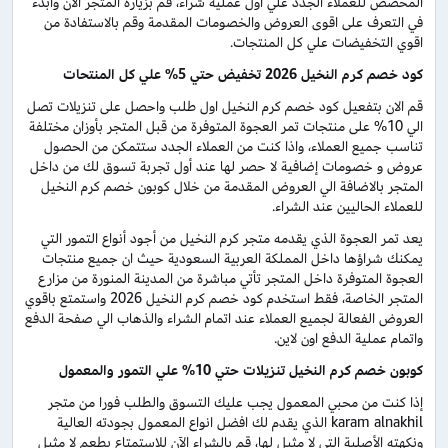
المخصص للعملاء الجدد علي اول عملية شراء، قم بزيارة المتجر الان وابدء
في التعرف على اقوى العروض والخصومات المقدمة وقم بالاستفادة من
اقوي التخفيضات علي كل المنتجات.
كود خصم كرم النخيل 2026 تخفيض حتي 5% علي كل المنتحات
قم الان بتفعيل كود خصم كرم النخيل اول طلب واحصل على تنزيلات تصل
الي 10% على منتجات تمر العجوة المتوفرة من قبل المتجر بأوزان مختلفة
تناسب جميع العملاء، واذا كنت من العملاء الجدد ستتمكن من الحصول
عروض و خصومات إضافية لا حصر لها عند أول تجربة تسوق لك من داخل
المتجر بالاضافة الي العروض المقدمة من خلال كوبون خصم كرم النخيل
للعملاء الحاليين عند الشراء.
يعد تمر العجوة الذي يقدمه متجر كرم النخيل من أجود أنواع التمور التي
يمكنك شراؤها داخل المملكة العربية السعودية حيث ان جميع منتجات
العجوة المتوفرة داخل المتجر تأتي مباشرة من المدينة المنورة من مزارع
المتجر الخاصة، فقط استخدم كود خصم كرم النخيل 2026 واستمتع باقوي
العروض الفعالة لجميع العملاء عند اتمام الشراء والذهاب الي صفحة الدفع
واتمام عملية الدفع اون لاين.
كوبون خصم كرم النخيل تنزيلات حتي 10% علي التمور والمعمول
إذا كنت من محبي المعمول يجب عليك التسوق والطلب فورا من متجر
karam alnakhil الذي يقدم لك افضل انواع المعمول بجودته العالية
ونكهته الأصلية التي لا مثيل لها، قم بالشراء الآن للاستمتاع بطعم لا مثيل