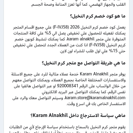
القلب والجهاز الهضمي، كما أنها تعزز المناعة وصحة الجسم.
ما هو كود خصم كرم النخيل؟
يعمل كود خصم كرم النخيل 2026 (F-IVJ58) علي جميع اقسام المتجر
يمكنك تفعيله للحصول علي تخفيض يصل الي 5% علي كافة المنتجات
المتوفرة علي متجر karam alnakhil، كما يمكنك تنشيط كوبون خصم
كريم النخيل (F-IVJ58) اذا كنت من العملاء الجدد لتحصل علي تخفيض
حتي 15% علي اول طلب للشراء اون لاين.
ما هي طريقة التواصل مع متجر كرم النخيل؟
يوفر متجر Karam Alnakhil خدمة عملاء مثالية للرد على جميع الاسئلة
والاستفسارات المختلفة الخاصة بجميع العملاء، ويمكنك التواصل معهم
من خلال الواتساب على الرقم 920008341 او عبر التواصل هاتفيا على
نفس الرقم، كما يمكنك التواصل عبر البريد الالكتروني
karam.store@karamalnakhil.com، وسيتم التواصل معك والرد على
الاستفسار الخاص بك في اسرع وقت.
ماهي سياسة الاسترجاع داخل Karam Alnakhil؟
يقوم متجر كرم النخيل بالسماح باستخدام سياسة الإرجاع لأي من الطلبات
المعروضة داخل المتجر في حال وجود خطأ أو اختلاف خاص بطلب العميل