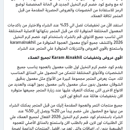
له مع وضع كود خصم كرم النخيل الجديد في الخانة المخصصة لوضع
الرمز للاستفادة من الخصومات والعروض الحصرية المقدمة من قبل
المتجر لكافة العملاء.
استفد الأن من تخفيضات تصل الي 35% عند الشراء والاختيار من باكدجات
المعمول المختلفة المتوفرة لك من قبل المتجر بنكهاتها الاصلية المختلفة
التي تناسب جميع الاذواق، قم بالشراء باستخدام كود خصم كرم النخيل
2026 واكتشف جميع أنواع معمول العجوة المتوفرة من karamalnakhil
واستمتع باقوي العروض والتنزيلات المتوفرة علي المتجر عند الشراء.
اقوي عروض وتخفيضات Karam Alnakhil لجميع العملاء
يقدم كود خصم كرم النخيل اول طلب معمول بالعجوه يناسب جميع
الشخصيات والأذواق المختلفة لتتمكن من الحصول على المذاق المناسب
لك، حيث يعرض المتجر مجموعة كبيرة من الأنواع مثل معمول بدقيق
الشوفان، معمول بدون سكر، معمول بالبر، معمول بجوز الهند، والعديد من
الانواع الاخرى التى يمكنك التعرف عليها عند زيارة المتجر جميعها متوفره
الان بتخفيضات هائلة عند الدفع اون لاين.
جميع منتجات التمر والعجوة المقدمة إليك من قبل المتجر يمكنك الشراء
من بينها مع الحصول على خصم يبدأ من 20% ويصل إلى 50% عند
الشراء باستخدام كود خصم كرم النخيل 2026 الفعال لجميع العملاء علي
كل الطلبيات اون لاين، قم بالطلب الان واستمتع بالمذاق الأصلي للعجوه
الطبيعية بدون اي اضافات والتي تعد من افضل المنتجات الداعمة لصحة