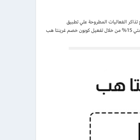
AW2) يعطيك تخفيضات تصل الي 50% علي جميع تذاكر الفعاليات المطروحة علي تطبيق
grintahub، احصل علي تذكرتك بسعر مخفض اذا كنت من العملاء الجدد بخصم حتي 15% من خلال تفعيل كوبون خصم غرينتا هب