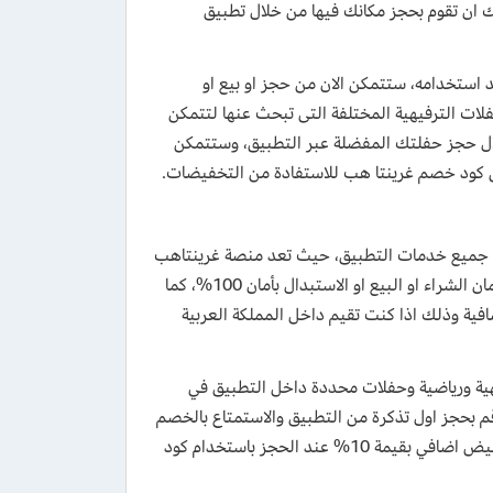
مكنك ان تقوم بحجز مكانك فيها من خلال تطبيق
د ومجرب فعال لجميع العملاء يعطيك 10% خصم عند استخدامه، ستتمكن الان من حجز او بيع او
لات الترفيهية المختلفة التى تبحث عنها لتتمكن
خلال حجز حفلتك المفضلة عبر التطبيق، وستتمكن
 غرينتا هب 2026 للاستفادة من تخفيضات تصل الي 50% علي جميع خدمات التطبيق، حيث تعد منصة غرينتاهب
شركة معتمدة بشكل رسمي من قبل المملكة وتقوم بعملية التحقق من التذاكر لضمان الشراء او البيع او الاستبدال بأمان 100%، كما
ور بدون أي فائدة أو رسوم اضافية وذلك اذا كنت تقيم داخل المملكة العربية
فة فعاليات ترفيهية ورياضية وحفلات محددة داخل التطبيق في
 بحجز اول تذكرة من التطبيق والاستمتاع بالخصم
الكبير، ولن تتوقف خصومات grintahub الي هذا الحد فيوفر للعملاء الحاليين تخفيض اضافي بقيمة 10% عند الحجز باستخدام كود