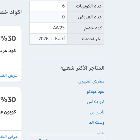
عدد الكوبونات
6
اكواد خص
عدد العروض
0
كود خصم
AW25
%30
اخر تحديث
أغسطس 2026
كود غرينتا هب ت
المتاجر الأكثر شعبية
مفارش العييري
عود ميلانو
%30
نيو بالانس
كوبون غرينتا هب بقيم
نايس ون
وست الم
جاب