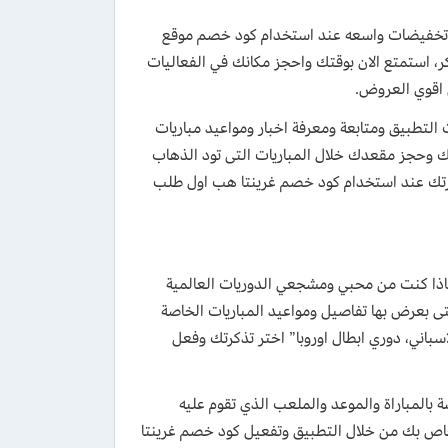
ى تخفيضات واسعه عند استخدام كود خصم موقع
15% علي اول طلب لحجز التذاكر، استمتع الان بوقتك واحجز مكانك في الفعاليات
دة من 20% خصم فوري علي خدمات التطبيق ومتابعة ومعرفة اخبار ومواعيد مباريات
 وحجز مقعدك خلال المباريات التى تود الذهاب
 الاستفادة بخصومات تصل الى 30% عند حجز تذكرتك عند استخدام كود خصم غرينتا هب اول طلب
جز التذاكر، فاذا كنت من محبي ومشجعي الدوريات العالمية
تى بعرض بها تفاصيل ومواعيد المباريات الخاصة
اسباني، دوري ابطال اوروبا” اختر تذكرتك وفعل
بالمباراة والموعد والملعب الذي تقوم عليه
خاص بك من خلال التطبيق وتفعيل كود خصم غرينتا