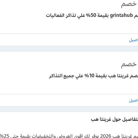
خصم
ر الفعاليات
خصم
نتا هب بقيمة 10% علي جميع التذاكر
تفاصيل حول غرينتا هب
كود خ