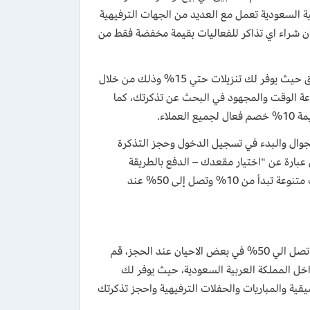
ة السعودية تعمل مع العديد من الجهات الترفيهية
لان شراء اي تذاكر للفعاليات بقيمة مخفضة فقط من
كود خصم غرينتا هب اول طلب يعمل علي جميع طلبات العملاء الجدد علي التطبيق حيث يوفر لك تنزيلات حتي 15% وذلك من خلال
الى اضاعة الوقت والمجهود في البحث عن تذكرتك، كما
لاء.
وال والبدء في تسجيل الدخول وحجز التذكرة
 عبارة عن “اختيار مقعدك – الدفع بالطريقة
المناسبة لك – استقبال تذكرتك” بالاضافة انك ستتمكن من الحصول على خصومات متنوعة تبدأ من 10% وتصل إلى 50% عند
كود خصم غرينتا هب 2026 يعطيك اقوي التخفيضات علي تذاكرك بقيمة تخفيض تصل الي 50% في بعض الاحيان عند الحجز، قم
ت الترفيهية داخل المملكة العربية السعودية، حيث يوفر لك
قية والمباريات والحفلات الترفيهية واحجز تذكرتك