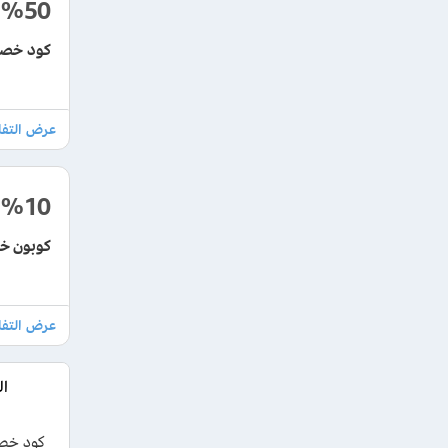
%50
كود خصم grintahub بقيمة 50% علي تذاك
%10
كوبون خصم غري
ال