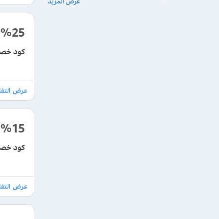
عرض المزيد
%25
كود خصم غرينتا هب 2026
%15
كود خصم غرين