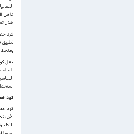
الفعالي
داخل ال
خلال تفعيل
يمنحك كود
فعل كوب
للمناسب
استخدام 
كود خصم غرينتا ه
التطبيق
بسهولة 