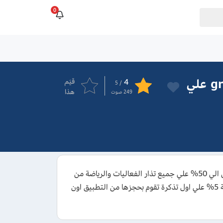
0
كود خصم غرينتا هب 2026 اقوي كوبون grintahub علي
4
قيَم
/ 5
هذا
249
صوت
كود خصم غرينتا هب 2026 يمكنك من الحصول علي تخفيض يبدأ من 10% ويصل الي 50% علي جميع تذار الفعاليات والرياضة من
تطبيق grintahub، استخدم كوبون خصم غرينتا هب واستمتع بخصم ترحيبي بقيمة 5% علي اول تذكرة تقوم بحجزها من التطبيق اون