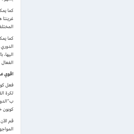
كما يمك
المختلفة من خلال تطبيق b
الدوري 
الفعال 
اقوي عر
لكرة ال
ب”الدوري
كوبون خ
قم الآن
المواجه