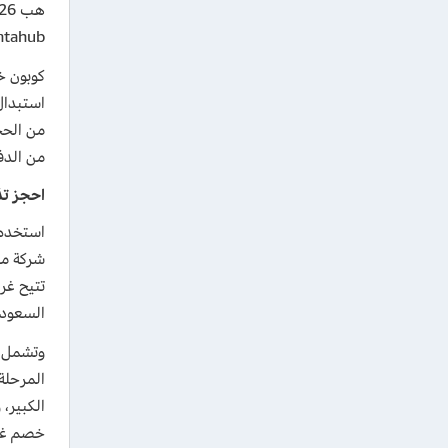
ntahub.
استبدال
من الحج
من الدفع خلال “فيزا، مدى، press
احجز تذكر
السعودية
المرحلة
خصم غرينت