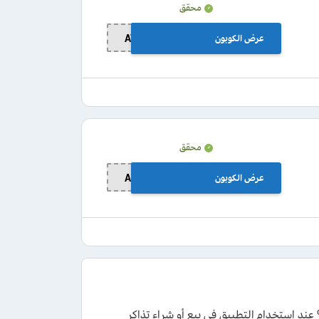
محقق
عرض الكوبون
AW25
محقق
عرض الكوبون
AK25
صم غرينتا هب 2026 يوفر لك اقوي العروض والتخفيضات بقيمة حتي 25% عند استخدام التطبيق في بيع أو شراء تذاكر