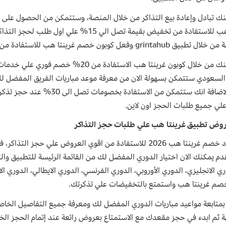
نك تبادل وإعادة بيع التذاكر من خلال المنصة، وستتمكن من الحصول عل
غرينتا هب للاستفادة من تخفيض بقيمة تصل الي 
grintahu وفعل كوبون خصم غرينتا هب للاستفادة من اقوي العروض.
كما يمكنك من خلال كوبون غرينتا هب الاستفا
السعودي ستتمكن بسهولة الان من معرفة موعد مباريات الفريق المفضل لك
اليها، بالاضافة انك ستتمكن من
علي جميع طلبات الحجز اون لاين.
وض تطبيق غرينتا هب علي طلبات حجز التذاكر
فعل كود خصم غرينتا هب 2026 للاستفادة من اقوي العروض علي ح
قدم يمكنك الان اختيار الدوري المفضل لك من القائمة الرئيسة للتطبيق وال
 الانجليزي، الدوري الأوروبي، الدوري الفرنسي، الدوري الايطالي، الدوري ال
صم غرينتا هب واستمتع بالتخفيضات علي تذكرتك.
 بمتابعة مواعيد مباريات الدوري المفضل لك ومعرفة جميع التفاصيل الخاصة 
ة ثم ابدء في حجز مقعدك مع الاستمتاع بعروض رائعة عند إتمام الحجز ال