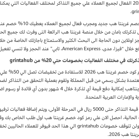
هب 2026 الفعال لجميع العملاء علي جميع التذاكر لمختلف الفعاليات التي ي
gri
كوبون خصم غرينتا هب جدي
 تذكرتك بامان من خلال منصة غرينتا هب الرائعة التى وفرت لك جميع الحف
ز اونلاين دون الحاجة الى البحث الكثير والاستمتاع باجازتك الخاصة من 
American Ex، تابي” عند الحجز ولا تنسي تفعيل كود خصم غرينتا هب للاستفادة من التخفيضات.
تك في مختلف الفعاليات بخصومات حتي 20% من grintahub
استخدم كود خصم
تتيح غرينتاهب إمكانية دفع قيمة أي تذكرة خلال 4 شه
 والإمارات العربية المتحدة.
وتشمل قيمة التذاكر حتى 5000 ريال في المرحلة الأولى، ويتم إضا
 الحالية، احصل الان علي رمز كود خصم غرينتا هب اول طلب الخاص بك وقم
ا هب 2026.