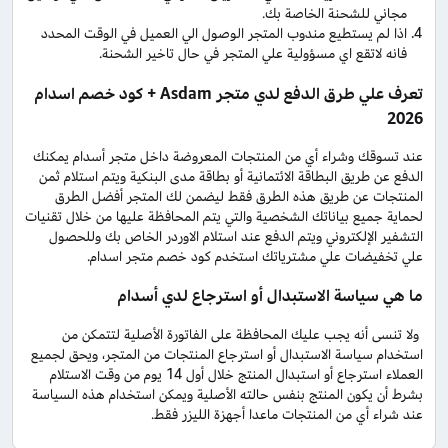
مجاني للشحنة الخاصة بك.
اذا لم يستطيع مندوب المتجر الوصول الي العميل في الوقت المحدد
فانه لاتقع اي مسؤولية علي المتجر في حال تاخير الشحنة.
تعرف علي طرق الدفع لدي متجر Asdam + كود خصم اسدام
2026
عند تسوقك وشراء أي من المنتجات المعروضة داخل متجر أسدام يمكنك
الدفع عن طريق البطاقة الائتمانية أو بطاقة مدى البنكية ويتم استلام ثمن
المنتجات عن طريق هذه الطرق فقط ليضمن لك المتجر أفضل الطرق
لحماية جميع بياناتك الشخصية والتي يتم المحافظة عليها من خلال تقنيات
التشفير الإلكتروني ويتم الدفع عند استلام الاوردر الخاص بك وللحصول
علي تخفيضات علي مشترياتك استخدم كود خصم متجر اسدام.
ما هي سياسة الاستبدال أو استرجاع لدي أسدام
ولا تنسى أنه يجب عليك المحافظة على الفاتورة الأصلية لتتمكن من
استخدام سياسة الاستبدال أو استرجاع المنتجات من المتجر، ويحق لجميع
العملاء استرجاع أو استبدال المنتج خلال أول 14 يوم من وقت الاستلام
بشرط أن يكون المنتج بنفس حالته الأصلية ويمكن استخدام هذه السياسة
عند شراء أي من المنتجات ماعدا أجهزة الليزر فقط.