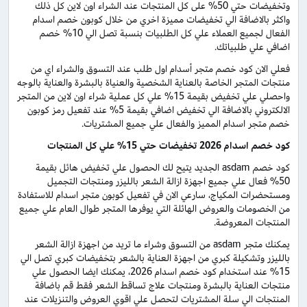
وتخفيضات حتي 50% على كل المنتجات عند الشراء اون لاين كل ذلك
واكثر بالاضافة الي تخفيضات مميزة اخري من خلال كوبون خصم اسدام
الفعال لجميع العملاء علي كل الطلبيات بنسبة تصل الي 10% خصم
اضافي علي طلبياتك.
فعلي الان كود خصم متجر أسدام اول طلب عند التسوق والشراء اي من
منتجات المتجر الخاصة بالعناية الشخصية والعنياة بالبشرة والعناية بالوجه
واحصلي علي تخفيض بقيمة 15% علي كل عملية شراء اون لاين من المتجر
الالكتروني بالاضافة الي تخفيض اضافي بقيمة 5% عند تفعيل رمز كوبون
خصم متجر اسدام المميز والفعال علي جميع المشتريات.
كود خصم اسدام 2026 تخفيضات حتي 15% علي كل المنتجات
كود خصم asdam الجديد يتيح لك الحصول علي تخفيض هائل بقيمة
50% فعال علي جميع اجهزة ازالة الشعر بالليزر ومنتجات التجميل
ومستحضرات المكياج، سارعي الان في تفعيل كوبون متجر اسدام للاستفادة
من الخصومات والعروض الهائلة التي يوفرها المتجر طوال العام علي جميع
المنتجات المعروضة.
يمكنك متجر asdam من التسوق وشراء ما تريد من اجهزة ازالة الشعر
بالليزر وتشكيلة كبري من اجهزة العناية بالشعر بتخفيضات كبري تصل الي
15% عند استخدام كود خصم اسدام 2026، يمكنك ايضا الحصول علي
منتجات العناية بالبشرة ومنتجات علاج تساقط الشعر فقط قم باضافة
المنتجات الي سلة المشتريات لتحصل علي اقوي العروض والتنزيلات عند