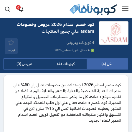
0
كود خصم اسدام 2026 عروض وخصومات
asdam علي جميع المنتجات
4 كوبونات وعروض
4 محقق لشهر أغسطس 2026
قيَم هذا
الكل (4)
كوبونات (4)
عروض (0)
كود خصم اسدام 2026 للإستفادة من خصومات تصل إلي 60% على
منتجات العناية الشخصية والعناية بالشعر والعناية بالوجه، فضلا عن
تقديم موقع asdam كل ما يخص مستلزمات التجميل والمكياج
المميزة، كود خصم asdam فعال علي اول طلب للعملاء الجدد علي
المتجر يعطيك خصومات اضافية تصل الي 15% سارع الان في
التسوق واختيار منتجاتك المخفضة مع تفعيل كوبون خصم اسدام
المميز للعام الجديد.