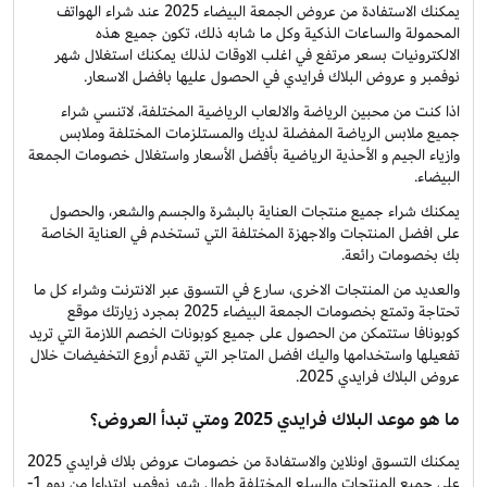
يمكنك الاستفادة من عروض الجمعة البيضاء 2025 عند شراء الهواتف
المحمولة والساعات الذكية وكل ما شابه ذلك، تكون جميع هذه
الالكترونيات بسعر مرتفع في اغلب الاوقات لذلك يمكنك استغلال شهر
نوفمبر و عروض البلاك فرايدي في الحصول عليها بافضل الاسعار.
اذا كنت من محبين الرياضة والالعاب الرياضية المختلفة، لاتنسي شراء
جميع ملابس الرياضة المفضلة لديك والمستلزمات المختلفة وملابس
وازياء الجيم و الأحذية الرياضية بأفضل الأسعار واستغلال خصومات الجمعة
البيضاء.
يمكنك شراء جميع منتجات العناية بالبشرة والجسم والشعر، والحصول
على افضل المنتجات والاجهزة المختلفة التي تستخدم في العناية الخاصة
بك بخصومات رائعة.
والعديد من المنتجات الاخرى، سارع في التسوق عبر الانترنت وشراء كل ما
تحتاجة وتمتع بخصومات الجمعة البيضاء 2025 بمجرد زيارتك موقع
كوبونافا ستتمكن من الحصول على جميع كوبونات الخصم اللازمة التي تريد
تفعيلها واستخدامها واليك افضل المتاجر التي تقدم أروع التخفيضات خلال
عروض البلاك فرايدي 2025.
ما هو موعد البلاك فرايدي 2025 ومتي تبدأ العروض؟
يمكنك التسوق اونلاين والاستفادة من خصومات عروض بلاك فرايدي 2025
على جميع المنتجات والسلع المختلفة طوال شهر نوفمبر ابتداءا من يوم 1-